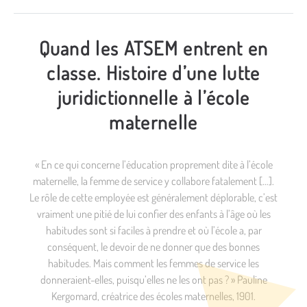
Quand les ATSEM entrent en
classe. Histoire d’une lutte
juridictionnelle à l’école
maternelle
« En ce qui concerne l’éducation proprement dite à l’école
maternelle, la femme de service y collabore fatalement […].
Le rôle de cette employée est généralement déplorable, c’est
vraiment une pitié de lui confier des enfants à l’âge où les
habitudes sont si faciles à prendre et où l’école a, par
conséquent, le devoir de ne donner que des bonnes
habitudes. Mais comment les femmes de service les
donneraient-elles, puisqu’elles ne les ont pas ? » Pauline
Kergomard, créatrice des écoles maternelles, 1901.