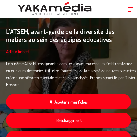
LA MÉDIATHÈQUE ÉDUC’ACTIVE DES CEMÉA
Aller
au
L’ATSEM, avant-garde de la diversité des
contenu
métiers au sein des équipes éducatives
principal
Arthur Imbert
Le binôme ATSEM-enseignant·e dans les classes maternelles s’est transformé
en quelques décennies, il illustre l’ouverture de la classe à de nouveaux métiers
créant une hiérarchie sociale encore peu analysée. Propos recueillis par Olivier
Brocart.
Ajouter à mes fiches
Téléchargement