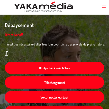
LA MÉDIATHÈQUE ÉDUC’ACTIVE DES CEMÉA
Aller
au
Dépaysement
contenu
principal
Olivier Ivanoff
Il n'est pas nécessaire d'aller très loin pour vivre des projets de pleine nature.
Ajouter à mes fiches
Téléchargement
Se connecter et réagir