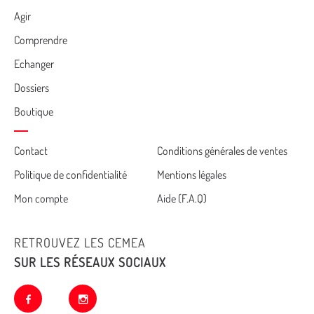
Agir
Comprendre
Echanger
Dossiers
Boutique
Cemea
Contact
Conditions générales de ventes
Politique de confidentialité
Mentions légales
footer
Mon compte
Aide (F.A.Q)
RETROUVEZ LES CEMEA
SUR LES RÉSEAUX SOCIAUX
facebook
instagram