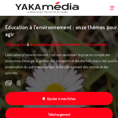
LA MÉDIATHÈQUE ÉDUC’ACTIVE DES CEMÉA
Aller
au
Education à l'environnement : onze thèmes pour
contenu
agir
principal
CA Groupe Ere
&
Groupe National Education Relative À L'Environnement
L'éducation à l'environnement, c'est non seulement la prise en compte des
économies d'énergie, la gestion des transports et des déchets, mais c'est aussi la
préservation du patrimoine urbain, le fonctionnement des centres et des
activités…
Ajouter à mes fiches
Téléchargement