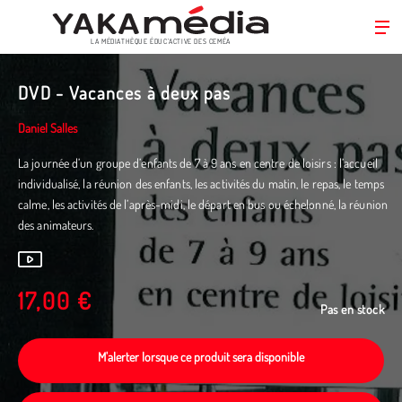
LA MÉDIATHÈQUE ÉDUC’ACTIVE DES CEMÉA
Aller
au
DVD - Vacances à deux pas
contenu
principal
Daniel Salles
La journée d’un groupe d’enfants de 7 à 9 ans en centre de loisirs : l’accueil
individualisé, la réunion des enfants, les activités du matin, le repas, le temps
calme, les activités de l’après-midi, le départ en bus ou échelonné, la réunion
des animateurs.
17,00 €
Pas en stock
M'alerter lorsque ce produit sera disponible