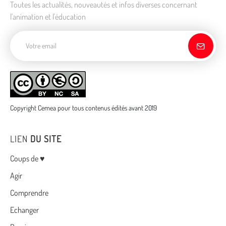
Toutes les actualités, nouveautés et infos diverses concernant
l'animation et l'éducation
Adresse de courriel
Copyright Cemea pour tous contenus édités avant 2019
LIEN
DU SITE
Menu
Coups de ♥
Agir
Comprendre
Echanger