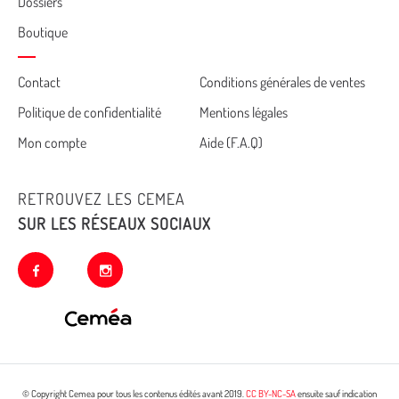
Dossiers
Boutique
Cemea
Contact
Conditions générales de ventes
Politique de confidentialité
Mentions légales
footer
Mon compte
Aide (F.A.Q)
RETROUVEZ LES CEMEA
SUR LES RÉSEAUX SOCIAUX
facebook
instagram
© Copyright Cemea pour tous les contenus édités avant 2019.
CC BY-NC-SA
ensuite sauf indication