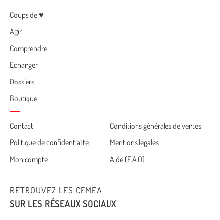
Menu
Coups de ♥
Agir
Comprendre
Echanger
Dossiers
Boutique
Cemea
Contact
Conditions générales de ventes
Politique de confidentialité
Mentions légales
footer
Mon compte
Aide (F.A.Q)
RETROUVEZ LES CEMEA
SUR LES RÉSEAUX SOCIAUX