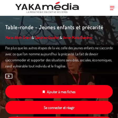
LA MÉDIATHÈQUE ÉDUC’ACTIVE DES CEMÉA
Aller
au
Table-ronde - Jeunes enfants et précarité
contenu
principal
Marie-Aleth Grard
&
Sandrine Guichet
&
Anne-Marie Dandres
Pas plus que les autres étapes de la vie, celle des jeunes enfants ne s’accorde
avec ce que l’on nomme aujourd’hui la précarité. Le fait de devoir
s’accommoder et supporter des situations sensibles, sociales, économiques,
rend vulnérable tout individu et le fragilise.
Ajouter à mes fiches
Se connecter et réagir