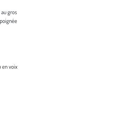
e au gros
a poignée
u en voix