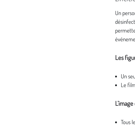
Un person
désinfect
permette
événement
Les figu
Un seu
Le fil
L’image e
Tous l