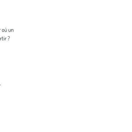
r où un
tir ?
.