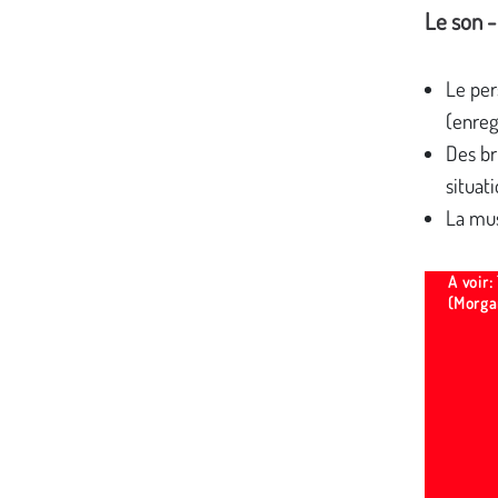
Le son -
Le per
(enreg
Des br
situati
La mus
A voir:
(Morga