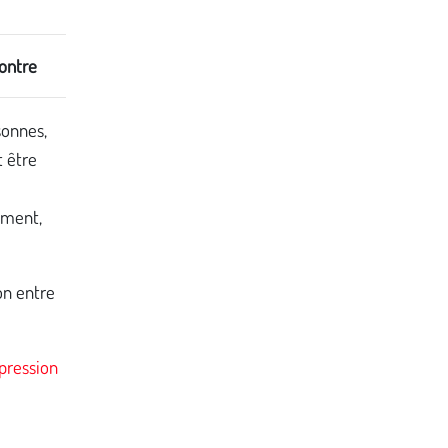
contre
sonnes,
t être
mment,
on entre
pression