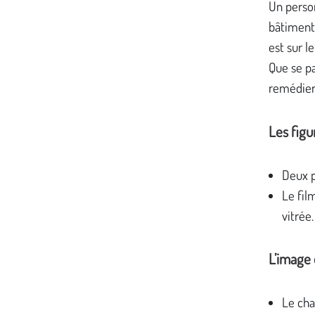
Un perso
bâtiment,
est sur l
Que se pa
remédier 
Les figu
Deux p
Le fil
vitrée.
L’image e
Le ch