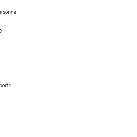
personne
 y
porte