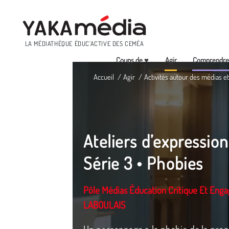
Menu
LA MÉDIATHÈQUE ÉDUC’ACTIVE DES CEMÉA
Coups de ♥
Agir
Comprendr
Aller
Accueil
Agir
Activités autour des médias 
au
contenu
principal
Ateliers d’expression
Série 3 • Phobies
Pôle Médias Éducation Critique Et Eng
LABOULAIS
Un personnage a la phobie de la prop