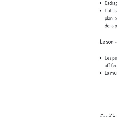
Cadrag
L’util
plan, 
de la 
Le son -
Les pe
off (e
La mus
En référ