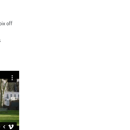
oix off
s