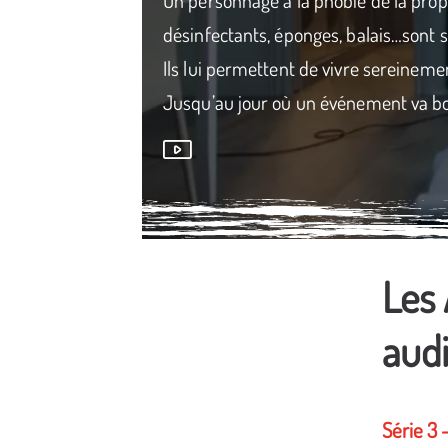
désinfectants, éponges, balais…sont
Ils lui permettent de vivre sereinem
Jusqu’au jour où un événement va bo
Les 
Média secondaire
audi
Série 3 