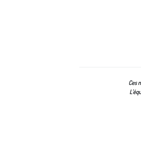
Ces m
L’équ