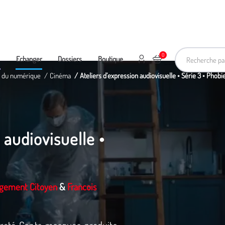
Recherche pa
0
Mon compte
Ajouter au panier
e
Echanger
Dossiers
Boutique
et du numérique
Cinéma
Ateliers d’expression audiovisuelle • Série 3 • Phobi
 audiovisuelle •
agement Citoyen
&
Francois
reté. Gants, masques, produits