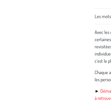
Les mots 
Avec les 
certaines
revisitée
individue
c’est le p
Chaque at
les perso
►
Démar
à retrou