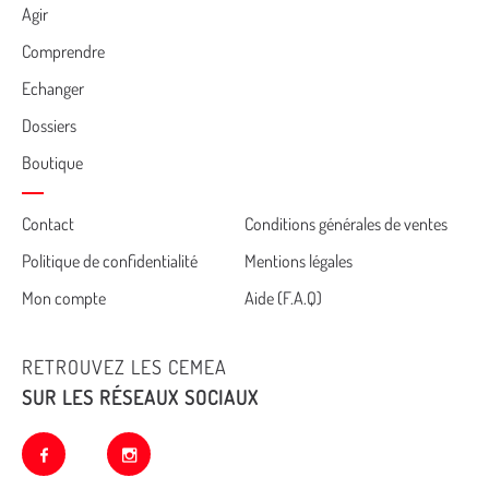
Agir
Comprendre
Echanger
Dossiers
Boutique
Cemea
Contact
Conditions générales de ventes
Politique de confidentialité
Mentions légales
footer
Mon compte
Aide (F.A.Q)
RETROUVEZ LES CEMEA
SUR LES RÉSEAUX SOCIAUX
facebook
instagram