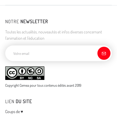
NOTRE
NEWSLETTER
Toutes les actualités, nouveautés et infos diverses concernant
l'animation et l'éducation
Adresse de courriel
Copyright Cemea pour tous contenus édités avant 2019
LIEN
DU SITE
Menu
Coups de ♥