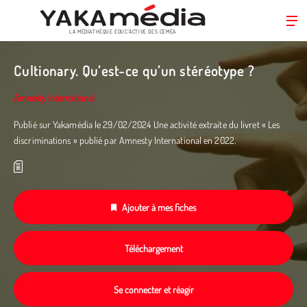
LA MÉDIATHÈQUE ÉDUC’ACTIVE DES CEMÉA
Aller
au
Cultionary. Qu’est-ce qu’un stéréotype ?
contenu
principal
Amnesty International
Publié sur Yakamédia le 29/02/2024 Une activité extraite du livret « Les
discriminations » publié par Amnesty International en 2022.­
Ajouter à mes fiches
Téléchargement
Se connecter et réagir