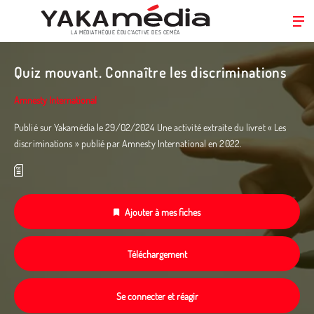
LA MÉDIATHÈQUE ÉDUC’ACTIVE DES CEMÉA
Aller
au
Quiz mouvant. Connaître les discriminations
contenu
principal
Amnesty International
Publié sur Yakamédia le 29/02/2024 Une activité extraite du livret « Les
discriminations » publié par Amnesty International en 2022.­
Ajouter à mes fiches
Téléchargement
Se connecter et réagir