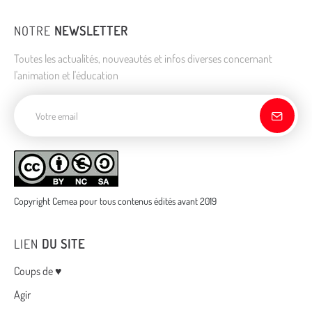
NOTRE
NEWSLETTER
Toutes les actualités, nouveautés et infos diverses concernant
l'animation et l'éducation
Adresse de courriel
Copyright Cemea pour tous contenus édités avant 2019
LIEN
DU SITE
Menu
Coups de ♥
Agir