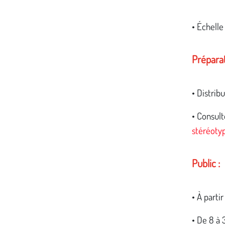
• Échelle
Préparat
• Distrib
• Consult
stéréotyp
Public :
• À parti
• De 8 à