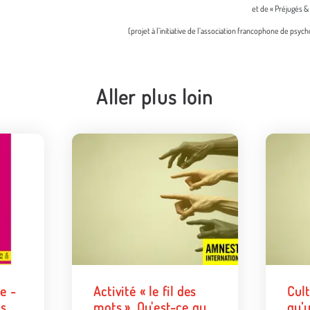
et de « Préjugés &
(projet à l’initiative de l’association francophone de psych
Aller plus loin
e -
Activité « le fil des
Cult
ns
mots ». Qu'est-ce que
qu’