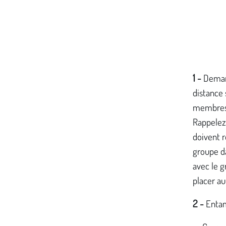
1
-
Demand
distance 
membres 
Rappelez 
doivent r
groupe da
avec le g
placer au
2
-
Entam