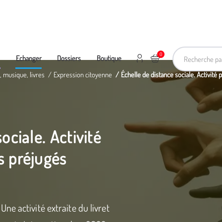
Recherche pa
0
Mon compte
Ajouter au panier
e
Echanger
Dossiers
Boutique
, musique, livres
Expression citoyenne
Échelle de distance sociale. Activité
ociale. Activité
s préjugés
e activité extraite du livret