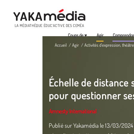
Menu
LA MÉDIATHÈQUE ÉDUC’ACTIVE DES CEMÉA
Coups de ♥
Agir
Comprendr
Aller
Accueil
Agir
Activités d'expression, théâtre
au
contenu
principal
Échelle de distance s
pour questionner se
Amnesty International
Publié sur Yakamédia le 13/03/2024 Un