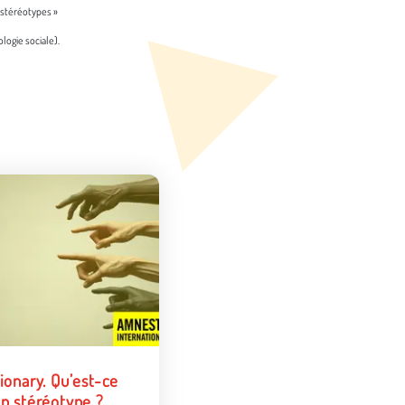
 stéréotypes »
ologie sociale).
ionary. Qu’est-ce
un stéréotype ?