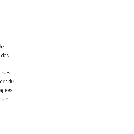
de
n des
onses
 ont du
tagées
s, et