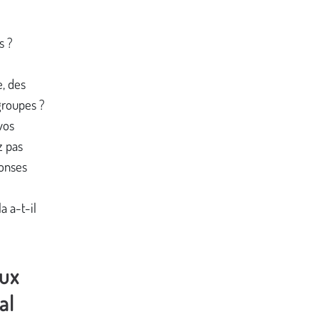
s ?
, des
groupes ?
vos
z pas
onses
 a-t-il
aux
al