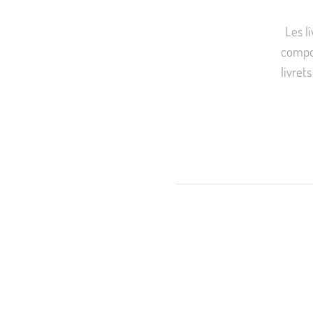
Les l
compos
livret