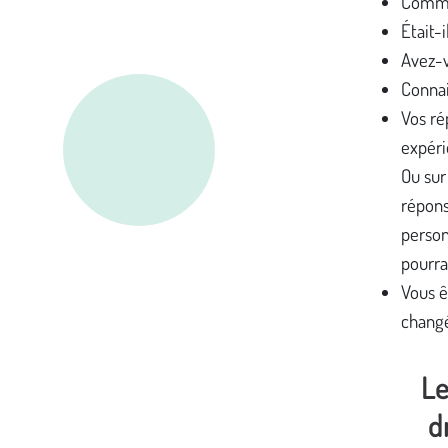
Comme
Était-i
Avez-v
Connai
Vos ré
expéri
Ou sur
répons
person
pourra
Vous ê
changé
Le
d