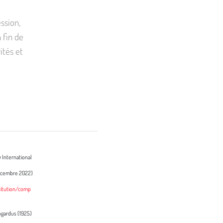
ssion,
 fin de
ités et
 International
décembre 2022)
titution/comp
Bogardus (1925)