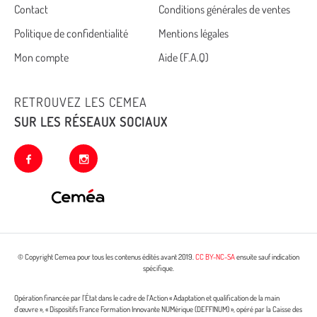
Cemea
Contact
Conditions générales de ventes
Politique de confidentialité
Mentions légales
footer
Mon compte
Aide (F.A.Q)
RETROUVEZ LES CEMEA
SUR LES RÉSEAUX SOCIAUX
facebook
instagram
© Copyright Cemea pour tous les contenus édités avant 2019.
CC BY-NC-SA
ensuite sauf indication
spécifique.
Opération financée par l’État dans le cadre de l’Action « Adaptation et qualification de la main
d’œuvre », « Dispositifs France Formation Innovante NUMérique (DEFFINUM) », opéré par la Caisse des