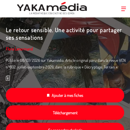
LA MÉDIATHÈQUE ÉDUC’ACTIVE DES CEMÉA
Aller
au
Le retour sensible. Une activité pour partager
contenu
ses sensations
principal
Flora Lenormand
Publié le 08/07/2026 sur Yakamédia. Article original paru dans la revue VEN
n°602, juillet-septembre 2026, dans la rubrique « Décryptage. Terrain ».
Ajouter à mes fiches
Téléchargement