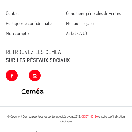
Cemea
Contact
Conditions générales de ventes
Politique de confidentialité
Mentions légales
footer
Mon compte
Aide (F.A.Q)
RETROUVEZ LES CEMEA
SUR LES RÉSEAUX SOCIAUX
facebook
instagram
© Copyright Cemea pour tous les contenus édités avant 2019.
CC BY-NC-SA
ensuite sauf indication
spécifique.