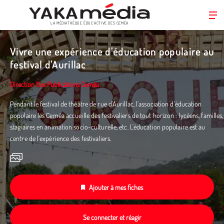
LA MÉDIATHÈQUE ÉDUC’ACTIVE DES CEMÉA
Aller
au
Vivre une expérience d'éducation populaire au
contenu
festival d'Aurillac
principal
Direction Des Publications Ceméa
Pendant le festival de théâtre de rue d'Aurillac, l'association d'éducation
populaire les Ceméa accueille des festivaliers de tout horizon : lycéens, familles,
stagiaires en animation socio-culturelle, etc. L'éducation populaire est au
centre de l'expérience des festivaliers.
Ajouter à mes fiches
Se connecter et réagir