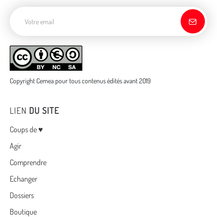
Adresse de courriel
Copyright Cemea pour tous contenus édités avant 2019
LIEN
DU SITE
Menu
Coups de ♥
Agir
Comprendre
Echanger
Dossiers
Boutique