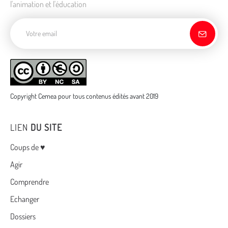
l'animation et l'éducation
Adresse de courriel
Copyright Cemea pour tous contenus édités avant 2019
LIEN
DU SITE
Menu
Coups de ♥
Agir
Comprendre
Echanger
Dossiers