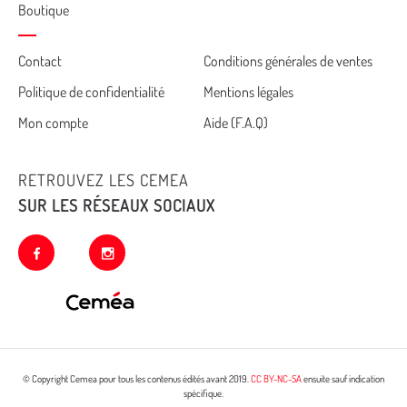
Boutique
Cemea
Contact
Conditions générales de ventes
Politique de confidentialité
Mentions légales
footer
Mon compte
Aide (F.A.Q)
RETROUVEZ LES CEMEA
SUR LES RÉSEAUX SOCIAUX
facebook
instagram
© Copyright Cemea pour tous les contenus édités avant 2019.
CC BY-NC-SA
ensuite sauf indication
spécifique.