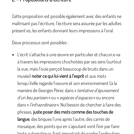
Cette proposition est possible également avec des enfants ne
maîtrisant pas l’écriture, l’écriture sera assurée par les adultes
présent·es, les enfants donnant leurs impressions à l’oral.
Deux processus sont possibles :
L’écrit s’attache à une œuvre en particulier et chacun.e va
à travers les impressions chuchotées par ses sens (surtout
la vue, mais l’ouïe perçoit beaucoup de bruits dans un
musée)
noter ce qui lui vient à l’esprit
et aux mots
lorsqu’il·elle regarde l’oeuvre et son environnement (à la
manière de Georges Pérec dans «
tentative d’épuisement
d’un lieu parisien
» ou «
espèces d’espaces
» ou encore
dans «
l’infraordinaire
». Nul besoin de chercher à faire des
phrases,
juste poser des mots comme des touches de
langue
, des briques l’une après l’autre, des carrés de
mosaïque, des points qui en s’ajoutant vont finir par faire
texte automatique. Il est important de garder l’ordre dans