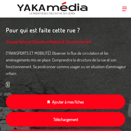
LA MÉDIATHÈQUE ÉDUC’ACTIVE DES CEMÉA
Aller
au
Pour qui est faite cette rue ?
contenu
principal
Groupe National Education Relative À L'Environnement
[TRANSPORTS ET MOBILITÉ] Observer le flux de circulation et les
aménagements mis en place. Comprendre la structure de la rue et son
fonctionnement. Se positionner comme usager ou en situation d’aménageur
urbain
Ajouter à mes fiches
Téléchargement