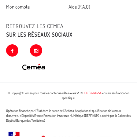
footer
Mon compte
Aide (F.A.Q)
RETROUVEZ LES CEMEA
SUR LES RÉSEAUX SOCIAUX
facebook
instagram
© Copyright Cemea pour tous les contenus édités avant 2019.
CC BY-NC-SA
ensuite sauf indication
spécifique.
Opération financée par l’État dans le cadre de l’Action « Adaptation et qualification de la main
d’œuvre », « Dispositifs France Formation Innovante NUMérique (DEFFINUM) », opéré par la Caisse des
Dépôts (Banque des Territoires)