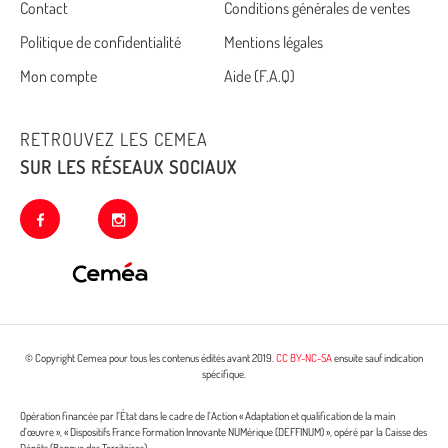
Cemea
Contact
Conditions générales de ventes
Politique de confidentialité
Mentions légales
footer
Mon compte
Aide (F.A.Q)
RETROUVEZ LES CEMEA
SUR LES RÉSEAUX SOCIAUX
facebook
instagram
© Copyright Cemea pour tous les contenus édités avant 2019.
CC BY-NC-SA
ensuite sauf indication
spécifique.
Opération financée par l’État dans le cadre de l’Action « Adaptation et qualification de la main
d’œuvre », « Dispositifs France Formation Innovante NUMérique (DEFFINUM) », opéré par la Caisse des