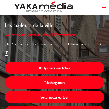
LA MÉDIATHÈQUE ÉDUC’ACTIVE DES CEMÉA
Aller
au
Les couleurs de la ville
contenu
principal
Groupe National Education Relative À L'Environnement
[URBAIN] Invitons-nous à la découverte de la palette des couleurs de la ville…
Ajouter à mes fiches
Téléchargement
Se connecter et réagir