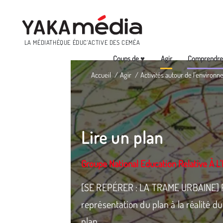
Menu
LA MÉDIATHÈQUE ÉDUC’ACTIVE DES CEMÉA
Coups de ♥
Agir
Comprendr
Aller
Accueil
Agir
Activités autour de l'environn
au
contenu
principal
Lire un plan
Groupe National Education Relative À 
[SE REPÉRER : LA TRAME URBAINE] Pas
représentation du plan à la réalité du t
plan