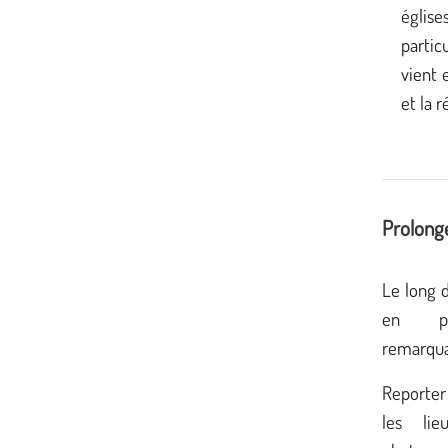
église
partic
vient 
et la r
Prolong
Le long d
en ph
remarqua
Reporter 
les li