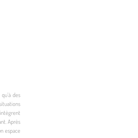
s qu’à des
tuations
intègrent
fant. Après
 un espace