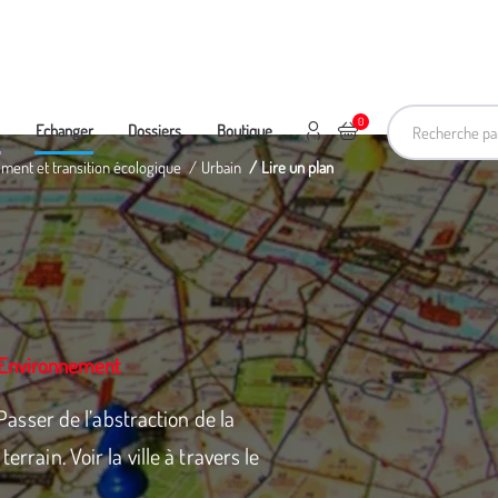
Recherche pa
0
Mon compte
Ajouter au panier
e
Echanger
Dossiers
Boutique
ement et transition écologique
Urbain
Lire un plan
L'Environnement
ser de l’abstraction de la
errain. Voir la ville à travers le