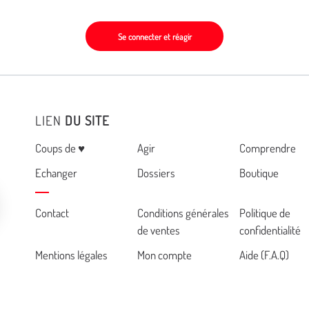
Se connecter et réagir
LIEN
DU SITE
Menu
Coups de ♥
Agir
Comprendre
Echanger
Dossiers
Boutique
Cemea
Contact
Conditions générales
Politique de
de ventes
confidentialité
footer
Mentions légales
Mon compte
Aide (F.A.Q)