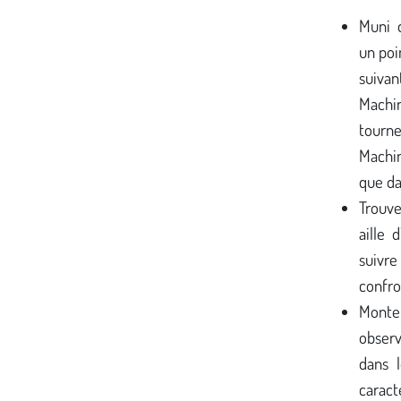
Muni d
un poin
suivan
Machi
tourn
Machi
que dan
Trouve
aille 
suivre
confro
Monte
observ
dans l
carac