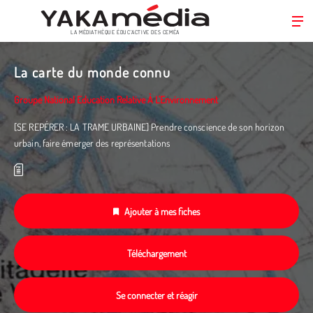
LA MÉDIATHÈQUE ÉDUC’ACTIVE DES CEMÉA
Aller
au
La carte du monde connu
contenu
principal
Groupe National Education Relative À L'Environnement
[SE REPÉRER : LA TRAME URBAINE] Prendre conscience de son horizon
urbain, faire émerger des représentations
Ajouter à mes fiches
Téléchargement
Se connecter et réagir