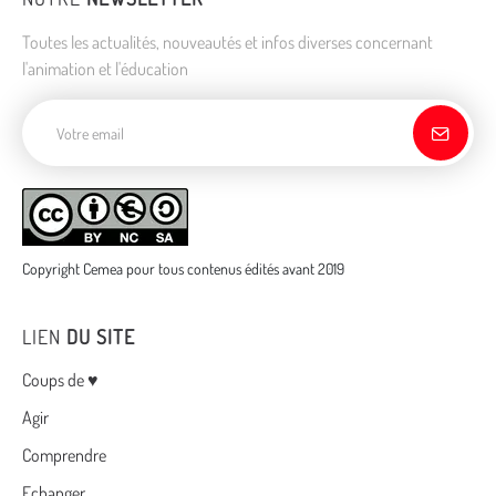
Toutes les actualités, nouveautés et infos diverses concernant
l'animation et l'éducation
Adresse de courriel
Copyright Cemea pour tous contenus édités avant 2019
LIEN
DU SITE
Menu
Coups de ♥
Agir
Comprendre
Echanger