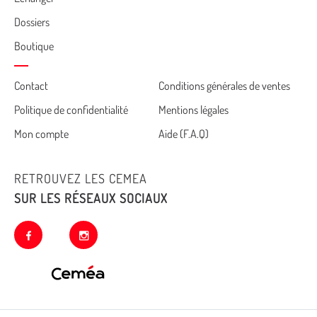
Dossiers
Boutique
Cemea
Contact
Conditions générales de ventes
Politique de confidentialité
Mentions légales
footer
Mon compte
Aide (F.A.Q)
RETROUVEZ LES CEMEA
SUR LES RÉSEAUX SOCIAUX
facebook
instagram