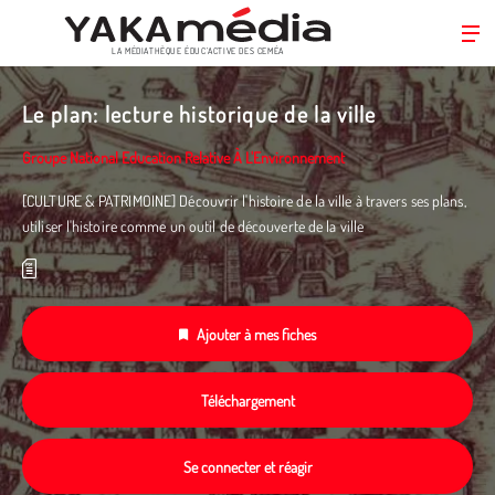
LA MÉDIATHÈQUE ÉDUC’ACTIVE DES CEMÉA
Aller
au
Le plan: lecture historique de la ville
contenu
principal
Groupe National Education Relative À L'Environnement
[CULTURE & PATRIMOINE] Découvrir l'histoire de la ville à travers ses plans,
utiliser l'histoire comme un outil de découverte de la ville
Ajouter à mes fiches
Téléchargement
Se connecter et réagir