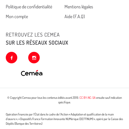
Politique de confidentialité
Mentions légales
footer
Mon compte
Aide (F.A.Q)
RETROUVEZ LES CEMEA
SUR LES RÉSEAUX SOCIAUX
facebook
instagram
© Copyright Cemea pour tous les contenus édités avant 2019.
CC BY-NC-SA
ensuite sauf indication
spécifique.
Opération financée par l’État dans le cadre de l’Action « Adaptation et qualification de la main
d’œuvre », « Dispositifs France Formation Innovante NUMérique (DEFFINUM) », opéré par la Caisse des
Dépôts (Banque des Territoires)