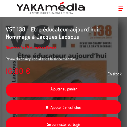
LA MÉDIATHÈQUE ÉDUC’ACTIVE DES CEMÉA
Aller
au
VST 138 - Etre éducateur aujourd'hui -
contenu
Hommage à Jacques Ladsous
principal
Direction Des Publications Ceméa
Revue du champ social et de la santé mentale
16,00 €
En stock
Ajouter au panier
Ajouter à mes fiches
Se connecter et réagir