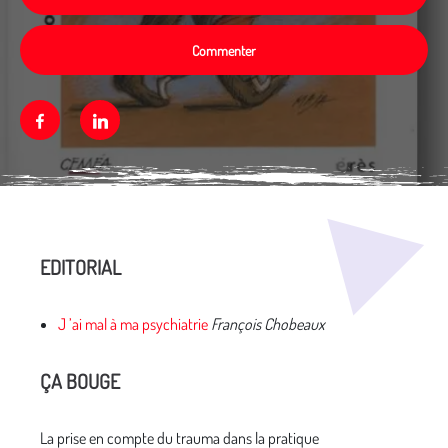
Commenter
Facebook
Linkedin
Média secondaire
EDITORIAL
J ’ai mal à ma psychiatrie
François Chobeaux
ÇA BOUGE
La prise en compte du trauma dans la pratique