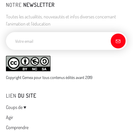
NOTRE
NEWSLETTER
Toutes les actualités, nouveautés et infos diverses concernant
l'animation et l'éducation
Adresse de courriel
Copyright Cemea pour tous contenus édités avant 2019
LIEN
DU SITE
Menu
Coups de ♥
Agir
Comprendre