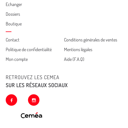
Echanger
Dossiers
Boutique
Cemea
Contact
Conditions générales de ventes
Politique de confidentialité
Mentions légales
footer
Mon compte
Aide (F.A.Q)
RETROUVEZ LES CEMEA
SUR LES RÉSEAUX SOCIAUX
facebook
instagram