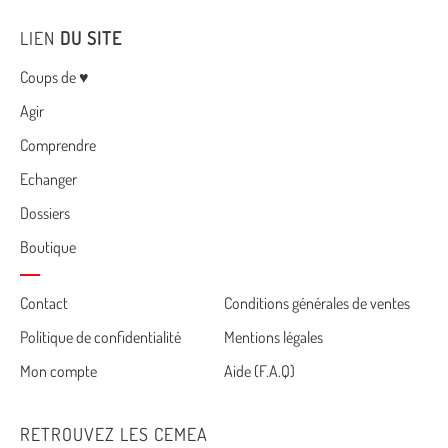
LIEN
DU SITE
Menu
Coups de ♥
Agir
Comprendre
Echanger
Dossiers
Boutique
Cemea
Contact
Conditions générales de ventes
Politique de confidentialité
Mentions légales
footer
Mon compte
Aide (F.A.Q)
RETROUVEZ LES CEMEA