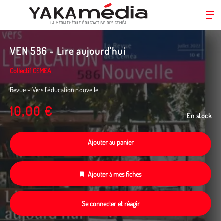
LA MÉDIATHÈQUE ÉDUC’ACTIVE DES CEMÉA
Aller
au
VEN 586 - Lire aujourd'hui
contenu
principal
Collectif CEMEA
Revue - Vers l'éducation nouvelle
10,00 €
En stock
Ajouter au panier
Ajouter à mes fiches
Se connecter et réagir