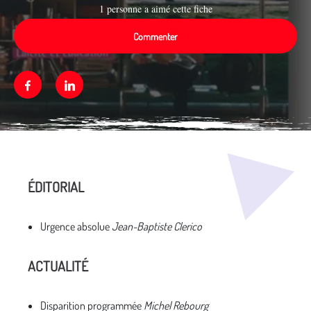
1 personne a aimé cette fiche
Commenter
Facebook
Linkedin
Média secondaire
ÉDITORIAL
Urgence absolue
Jean-Baptiste Clerico
ACTUALITÉ
Disparition programmée
Michel Rebourg