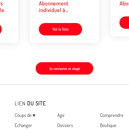
rs
Abonnement
Abo
le
individuel à
Yakamédia
Voir la fiche
Se connecter et réagir
LIEN
DU SITE
Menu
Coups de ♥
Agir
Comprendre
Echanger
Dossiers
Boutique