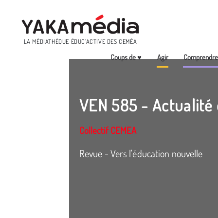
Menu
LA MÉDIATHÈQUE ÉDUC’ACTIVE DES CEMÉA
Coups de ♥
Agir
Comprendr
Aller
au
contenu
VEN 585 - Actualité d
principal
Collectif CEMEA
Revue - Vers l'éducation nouvelle