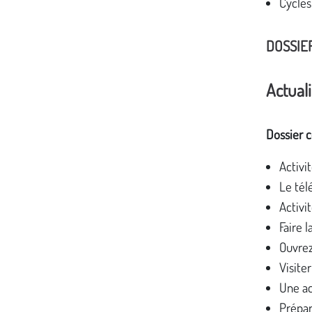
Cycles
DOSSIE
Actuali
Dossier 
Activi
Le tél
Activi
Faire 
Ouvrez
Visite
Une ac
Prépar