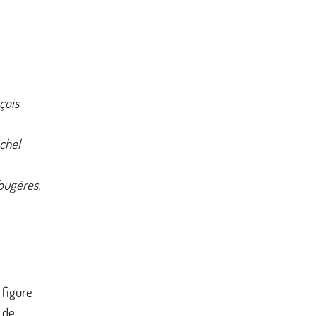
çois
chel
ougères,
 figure
 de