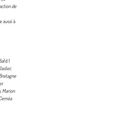
action de
e aussi à
Bafd 1
aslier,
Bretagne
er
, Marion
, Ceméa