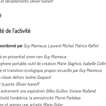
 et déraillements
Olivier Ivanoff
R
té de l'activité
coordonné par
Guy Manneux, Laurent Michel, Patrice Raffet
té en présentiel sinon rien
Guy Manneux
éphone portable, outil de création
Marie Slaghuis, Isabelle Collin
té et transition écologique
propos recueillis par Guy Manneux
la classe dehors
Isoline Gaspard
 la porte
Olivier Ivanoff
r autrement une exposition
Gilles Guillon, Viviane Rialland
tivité fondatrice, la sémiotricité
Pierre Parlebas
er et animer une activité
Marie Golaz