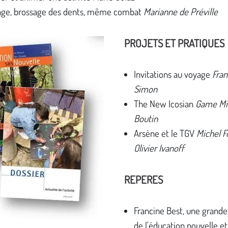
age, brossage des dents, même combat
Marianne de Préville
PROJETS ET PRATIQUES
Invitations au voyage
Fran
Simon
The New Icosian
Game Mi
Boutin
Arsène et le TGV
Michel F
Olivier Ivanoff
REPERES
Francine Best, une grande
de l'éducation nouvelle et