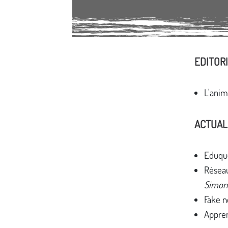
EDITOR
Média secondaire
L'anim
ACTUAL
Eduqu
Réseau
Simon
Fake 
Appre