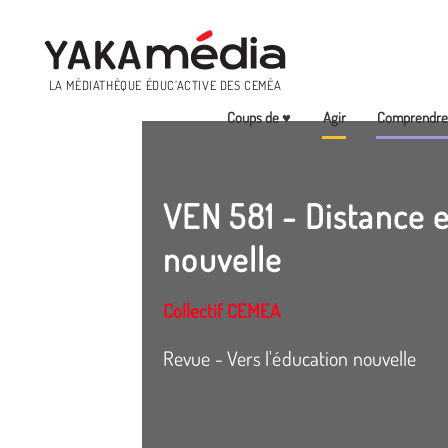
Menu
LA MÉDIATHÈQUE ÉDUC’ACTIVE DES CEMÉA
Coups de ♥
Agir
Comprendr
Aller
au
contenu
VEN 581 - Distance 
principal
nouvelle
Collectif CEMEA
Revue - Vers l'éducation nouvelle