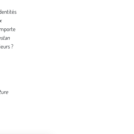
dentités
x
'importe
estan
ieurs ?
ture