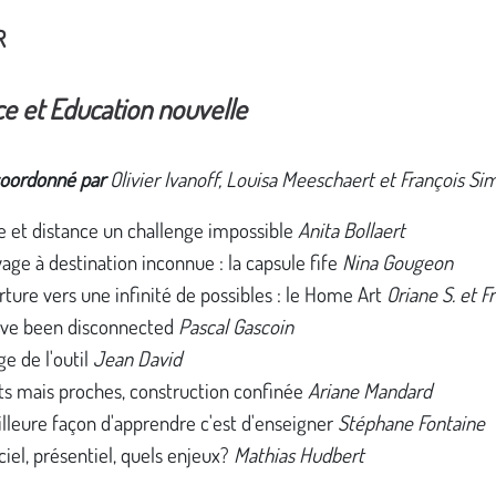
R
ce et Education nouvelle
coordonné par
Olivier Ivanoff, Louisa Meeschaert et François Si
e et distance un challenge impossible
Anita Bollaert
age à destination inconnue : la capsule fife
Nina Gougeon
rture vers une infinité de possibles : le Home Art
Oriane S. et F
ave been disconnected
Pascal Gascoin
ge de l'outil
Jean David
ts mais proches, construction confinée
Ariane Mandard
lleure façon d'apprendre c'est d'enseigner
Stéphane Fontaine
ciel, présentiel, quels enjeux?
Mathias Hudbert