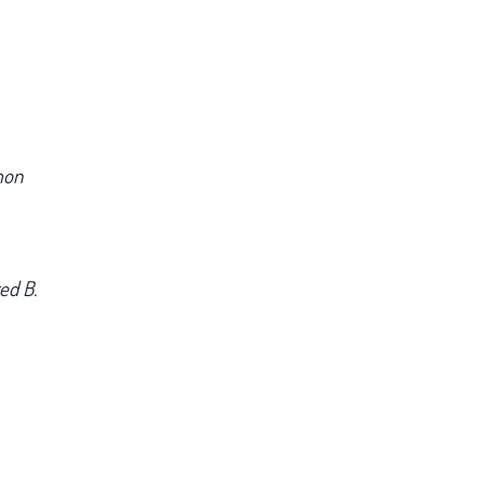
mon
red B.