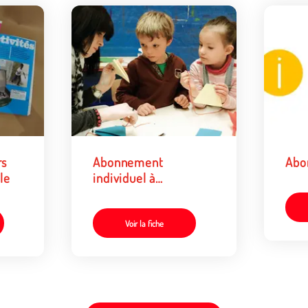
rs
Abonnement
Abo
le
individuel à
Yakamédia
Voir la fiche