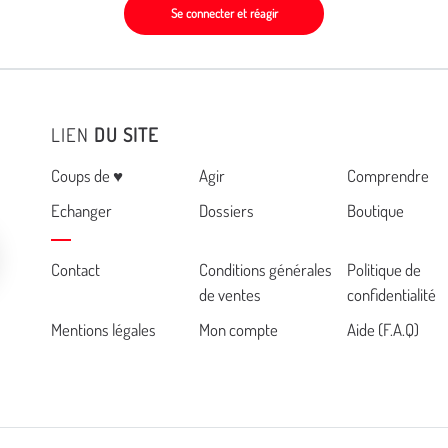
Se connecter et réagir
LIEN
DU SITE
Menu
Coups de ♥
Agir
Comprendre
Echanger
Dossiers
Boutique
Cemea
Contact
Conditions générales
Politique de
de ventes
confidentialité
footer
Mentions légales
Mon compte
Aide (F.A.Q)