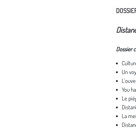
DOSSIE
Distan
Dossier 
Cultur
Un voy
L'ouve
You h
Le piè
Distan
La mei
Distan