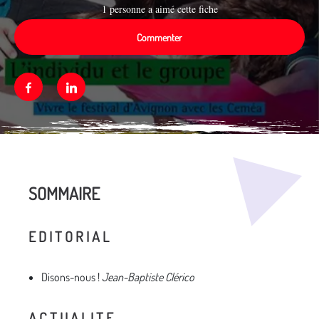
1 personne a aimé cette fiche
Commenter
Facebook
Linkedin
Média secondaire
SOMMAIRE
E D I T O R I A L
Disons-nous !
Jean-Baptiste Clérico
A C T U A L I T E