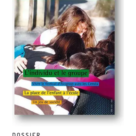
D O S S I E R