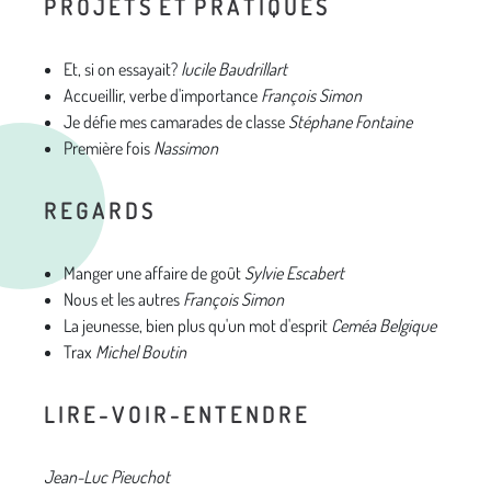
P R O J E T S E T P R A T I Q U E S
Et, si on essayait?
lucile Baudrillart
Accueillir, verbe d'importance
François Simon
Je défie mes camarades de classe
Stéphane Fontaine
Première fois
Nassimon
R E G A R D S
Manger une affaire de goût
Sylvie Escabert
Nous et les autres
François Simon
La jeunesse, bien plus qu'un mot d'esprit
Ceméa Belgique
Trax
Michel Boutin
L I R E - V O I R - E N T E N D R E
Jean-Luc Pieuchot