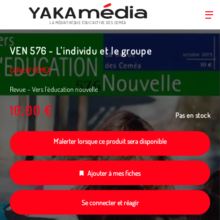
LA MÉDIATHÈQUE ÉDUC’ACTIVE DES CEMÉA
Aller
au
VEN 576 - L'individu et le groupe
contenu
principal
Collectif CEMEA
Revue - Vers l'éducation nouvelle
10,00 €
Pas en stock
M'alerter lorsque ce produit sera disponible
Ajouter à mes fiches
Se connecter et réagir