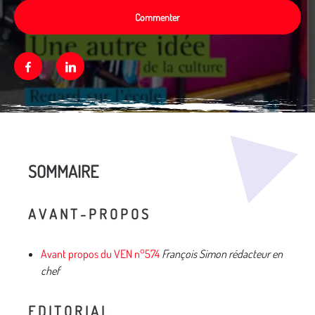
Commenter
Facebook
Linkedin
Média secondaire
SOMMAIRE
A V A N T - P R O P O S
Avant propos du VEN n°574
François Simon rédacteur en
chef
E D I T O R I A L