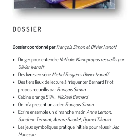
D O S S I E R
Dossier coordonné par
François Simon et Olivier Ivanoff
Diriger pour entendre
Nathalie Marinpropos recueillis par
Olivier Ivanoff
Des livres en série
Michel Fougères Olivier Ivanoff
Des tiers lieux de lecture à fréquenter Bernard Friot
propos recueillis par
François Simon
Cabine orange 5174…
Mickael Bernard
On m’a prescrit un atdec
François Simon
Ecrire ensemble un dimanche matin
Anne Lernon,
Sandrine Tirmont, Aurore Baudet, Djamel Tikouirt
Les jeux symboliques pratique initiale pour réussir
Jac
Manceau