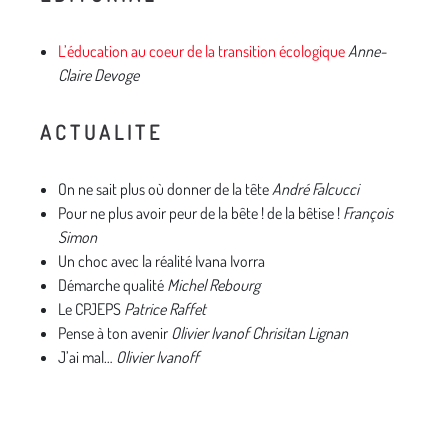
L’éducation au coeur de la transition écologique
Anne-
Claire Devoge
A C T U A L I T E
On ne sait plus où donner de la tête
André Falcucci
Pour ne plus avoir peur de la bête ! de la bêtise !
François
Simon
Un choc avec la réalité Ivana Ivorra
Démarche qualité
Michel Rebourg
Le CPJEPS
Patrice Raffet
Pense à ton avenir
Olivier Ivanof Chrisitan Lignan
J’ai mal…
Olivier Ivanoff