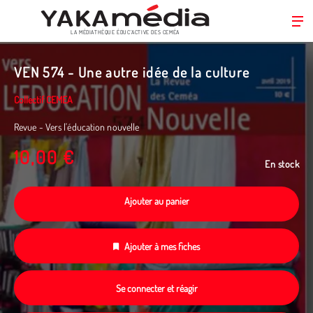
LA MÉDIATHÈQUE ÉDUC’ACTIVE DES CEMÉA
Aller
au
VEN 574 - Une autre idée de la culture
contenu
principal
Collectif CEMEA
Revue - Vers l'éducation nouvelle
10,00 €
En stock
Ajouter au panier
Ajouter à mes fiches
Se connecter et réagir