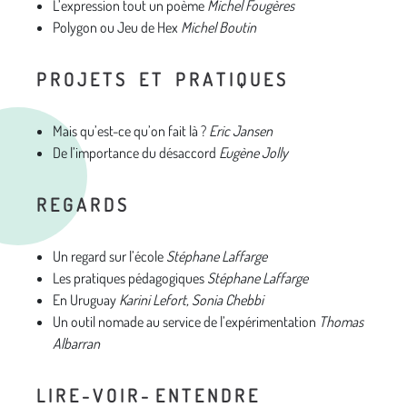
L’expression tout un poème
Michel Fougères
Polygon ou Jeu de Hex
Michel Boutin
P R O J E T S E T P R A T I Q U E S
Mais qu’est-ce qu’on fait là ?
Eric Jansen
De l’importance du désaccord
Eugène Jolly
R E G A R D S
Un regard sur l’école
Stéphane Laffarge
Les pratiques pédagogiques
Stéphane Laffarge
En Uruguay
Karini Lefort, Sonia Chebbi
Un outil nomade au service de l’expérimentation
Thomas
Albarran
L I R E - V O I R - E N T E N D R E