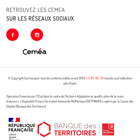
RETROUVEZ LES CEMEA
SUR LES RÉSEAUX SOCIAUX
facebook
instagram
© Copyright Cemea pour tous les contenus édités avant 2019.
CC BY-NC-SA
ensuite sauf indication
spécifique.
Opération financée par l’État dans le cadre de l’Action « Adaptation et qualification de la main
d’œuvre », « Dispositifs France Formation Innovante NUMérique (DEFFINUM) », opéré par la Caisse des
Dépôts (Banque des Territoires)