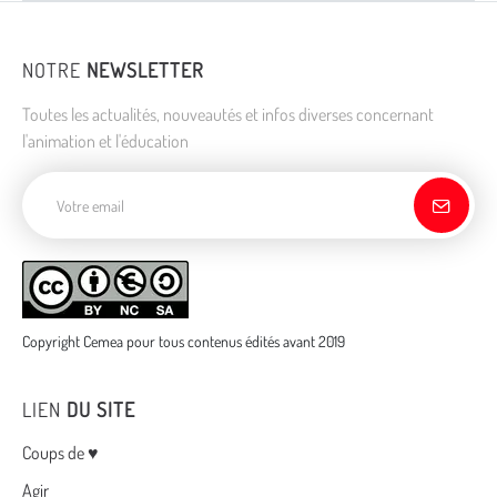
NOTRE
NEWSLETTER
Toutes les actualités, nouveautés et infos diverses concernant
l'animation et l'éducation
Adresse de courriel
Copyright Cemea pour tous contenus édités avant 2019
LIEN
DU SITE
Menu
Coups de ♥
Agir