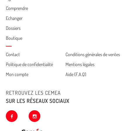
Comprendre
Echanger
Dossiers
Boutique
Cemea
Contact
Conditions générales de ventes
Politique de confidentialité
Mentions légales
footer
Mon compte
Aide (F.A.Q)
RETROUVEZ LES CEMEA
SUR LES RÉSEAUX SOCIAUX
facebook
instagram