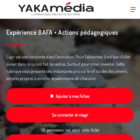
LA MÉDIATHÈQUE ÉDUC’ACTIVE DES CEMÉA
Aller
au
Expérience BAFA • Actions pédagogiques
contenu
principal
Yakamédia
L’agir est une constante dans l’animation. Pour l’alimenter, il est bon d’aller
puiser dans ce qu’ont fait les autres. Surtout pour créer, inventer. Cette
rubrique vous présente des instantanés pris sur le vif ou des documents
simples propres à enrichir le patrimoine de chacun·e
Ajouter à mes fiches
Se connecter et réagir
18 personnes ont aimé cette fiche