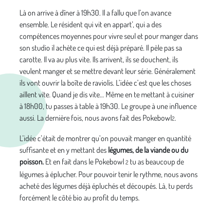
Là on arrive à dîner à 19h30. Il a fallu que l’on avance
ensemble. Le résident qui vit en appart’, qui a des
compétences moyennes pour vivre seul et pour manger dans
son studio il achète ce qui est déjà préparé. Il pèle pas sa
carotte. Il va au plus vite. Ils arrivent, ils se douchent, ils
veulent manger et se mettre devant leur série. Généralement
ils vont ouvrir la boîte de raviolis. L’idée c’est que les choses
aillent vite. Quand je dis vite… Même en te mettant à cuisiner
à 18h00, tu passes à table à 19h30. Le groupe à une influence
aussi. La dernière fois, nous avons fait des
Pokebowl
.
2
L’idée c’était de montrer qu’on pouvait manger en quantité
suffisante et en y mettant des
légumes, de la viande ou du
poisson.
Et en fait dans le Pokebowl
tu as beaucoup de
2
légumes à éplucher. Pour pouvoir tenir le rythme, nous avons
acheté des légumes déjà épluchés et découpés. Là, tu perds
forcément le côté bio au profit du temps.