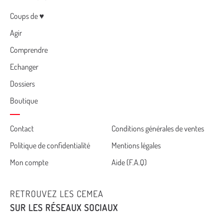
Menu
Coups de ♥
Agir
Comprendre
Echanger
Dossiers
Boutique
Cemea
Contact
Conditions générales de ventes
Politique de confidentialité
Mentions légales
footer
Mon compte
Aide (F.A.Q)
RETROUVEZ LES CEMEA
SUR LES RÉSEAUX SOCIAUX