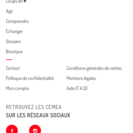
Menu
Coups de ♥
Agir
Comprendre
Echanger
Dossiers
Boutique
Cemea
Contact
Conditions générales de ventes
Politique de confidentialité
Mentions légales
footer
Mon compte
Aide (F.A.Q)
RETROUVEZ LES CEMEA
SUR LES RÉSEAUX SOCIAUX
facebook
instagram