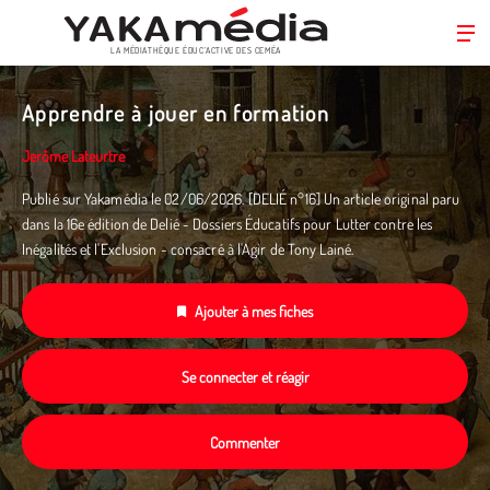
LA MÉDIATHÈQUE ÉDUC’ACTIVE DES CEMÉA
Aller
au
Apprendre à jouer en formation
contenu
principal
Jerôme Lateurtre
Publié sur Yakamédia le 02/06/2026. [DELIÉ n°16] Un article original paru
dans la 16e édition de Delié - Dossiers Éducatifs pour Lutter contre les
Inégalités et l'Exclusion - consacré à l'Agir de Tony Lainé.
Ajouter à mes fiches
Se connecter et réagir
Commenter