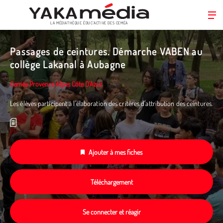
LA MÉDIATHÈQUE ÉDUC’ACTIVE DES CEMÉA
Aller
au
Passages de ceintures. Démarche VABEN au
contenu
collège Lakanal à Aubagne
principal
Ceméa Provence Alpes Côte D'Azur
Les élèves participent à l'élaboration des critères d'attribution des ceintures.
Ajouter à mes fiches
Téléchargement
Se connecter et réagir