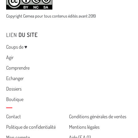
Copyright Cemea pour tous contenus édités avant 2019
LIEN
DU SITE
Menu
Coups de ♥
Agir
Comprendre
Echanger
Dossiers
Boutique
Cemea
Contact
Conditions générales de ventes
Politique de confidentialité
Mentions légales
footer
Mon compte
Aide (F.A.Q)