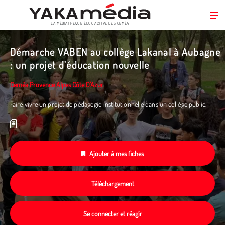
LA MÉDIATHÈQUE ÉDUC’ACTIVE DES CEMÉA
Aller
au
Démarche VABEN au collège Lakanal à Aubagne
contenu
: un projet d'éducation nouvelle
principal
Ceméa Provence Alpes Côte D'Azur
Faire vivre un projet de pédagogie institutionnelle dans un collège public.
Ajouter à mes fiches
Téléchargement
Se connecter et réagir