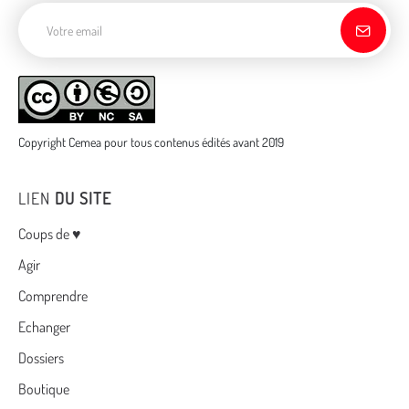
Adresse de courriel
Copyright Cemea pour tous contenus édités avant 2019
LIEN
DU SITE
Menu
Coups de ♥
Agir
Comprendre
Echanger
Dossiers
Boutique