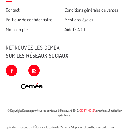
Cemea
Contact
Conditions générales de ventes
Politique de confidentialité
Mentions légales
footer
Mon compte
Aide (F.A.Q)
RETROUVEZ LES CEMEA
SUR LES RÉSEAUX SOCIAUX
facebook
instagram
© Copyright Cemea pour tous les contenus édités avant 2019.
CC BY-NC-SA
ensuite sauf indication
spécifique.
Opération financée par l’État dans le cadre de l’Action « Adaptation et qualification de la main