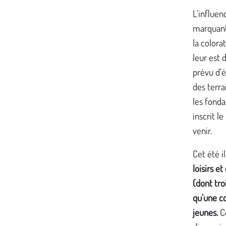
L’influen
marquant
la colora
leur est 
prévu d’é
des terra
les fonda
inscrit l
venir.
Cet été i
loisirs e
(dont tro
qu’une co
jeunes.
Ce