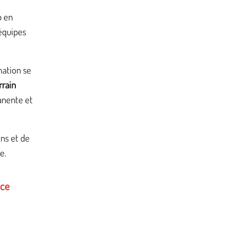
p en
 équipes
mation se
rrain
anente et
ens et de
e.
nce