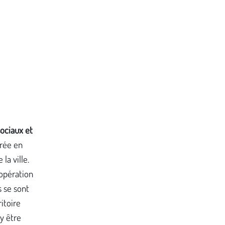
sociaux et
arée en
la ville.
 opération
s se sont
itoire
y être