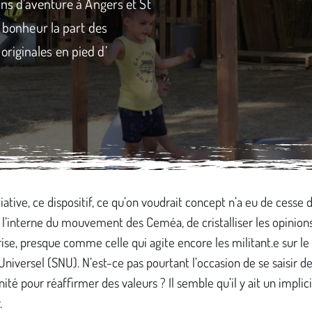
ins d’aventure à Angers et St
c bonheur la part des
riginales en pied d’
tiative, ce dispositif, ce qu’on voudrait concept n’a eu de cesse d
 l’interne du mouvement des Ceméa, de cristalliser les opinions
crise, presque comme celle qui agite encore les militant.e sur le
Universel (SNU). N’est-ce pas pourtant l’occasion de se saisir d
nité pour réaffirmer des valeurs ? Il semble qu’il y ait un implici
.