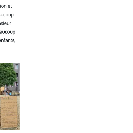
ion et
aucoup
nsieur
beaucoup
enfants,