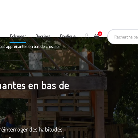
Recherche pa
0
Mon compte
Ajouter au panier
e
Echanger
Dossiers
Boutique
ces apprenantes en bas de chez soi
antes en bas de
réinterroger des habitudes,