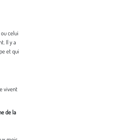
 ou celui
. Il y a
pe et qui
se vivent
ne de la
deux mois