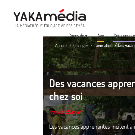
Menu
LA MÉDIATHÈQUE ÉDUC’ACTIVE DES CEMÉA
Coups de ♥
Agir
Comprendr
Aller
Accueil
Echanger
L'animation
Des vacan
au
contenu
principal
Des vacances appren
chez soi
François Simon
Les vacances apprenantes incitent à 