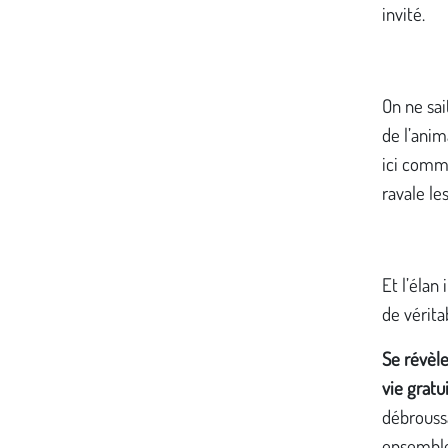
invité.
On ne sai
de l’anim
ici comme
ravale le
Et l’élan
de vérita
Se révèle
vie gratu
débroussa
ensemble,