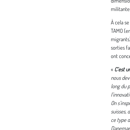
dimension
militante
À cela se
TAMO (en 
migrants)
sorties f
ont conc
«
C’est un
nous dev
long du p
l’innovat
On s’insp
suisses, 
ce type 
Danemark