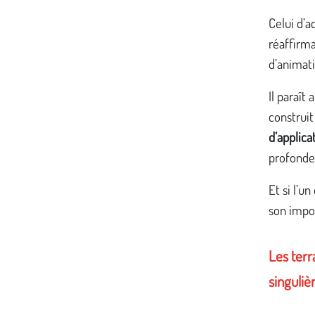
Celui d’a
réaffirma
d’animati
Il paraît
construit
d’applica
profonde
Et si l’u
son impor
Les terr
singuliè