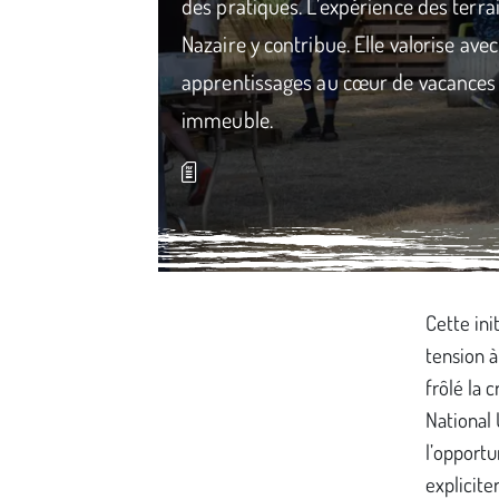
des pratiques. L’expérience des terra
Nazaire y contribue. Elle valorise ave
apprentissages au cœur de vacances o
immeuble.
Média secondaire
Cette ini
tension à
frôlé la 
National 
l’opportu
expliciter