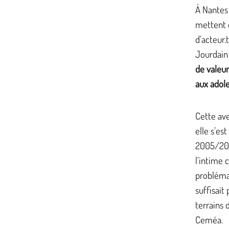
À Nantes 
mettent 
d’acteur.
Jourdain 
de valeur
aux adol
Cette ave
elle s’es
2005/200
l’intime 
probléma
suffisait 
terrains 
Ceméa.