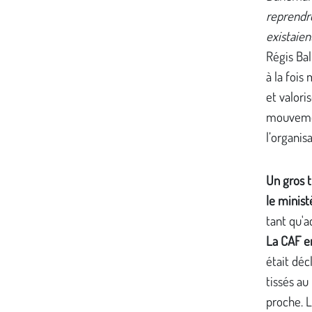
reprendr
existaient
Régis Bal
à la fois
et valoris
mouvemen
l’organisa
Un gros t
le minist
tant qu'a
La CAF en
était déc
tissés au
proche. L