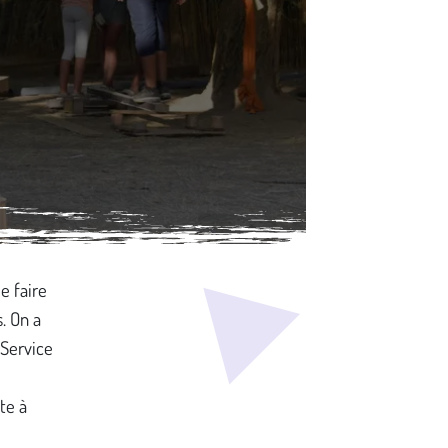
e faire
. On a
 Service
e
te à