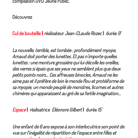
compilation DVD Jeune Public.
Découvrez
Cul de bouteille
I
réalisateur
Jean-CLaude Rozec
I
durée
9'
La nouvelle, terrible, est tombée : profondément myope,
Arnaud doit porter des lunettes. Et pas n’importe quelles
lunettes : une monture grossière qui lui décolle les oreilles,
des verres si épais que ses yeux ne semblent plus que deux
petits points noirs… Ces affreuses binocles, Arnaud ne les
aime pas et il préfère de loin le monde flou et protéiforme de
sa myopie, un monde peuplé de monstres, licornes et autres
chimères qui apparaissent au gré de sa fertile imagination...
Espace
I
réalisatrice
Eléonore Gilbert
I
durée
15'
Une enfant de 6 ans expose à son interlocutrice son point de
vue sur l’inégalité de répartition de l’espace entre filles et