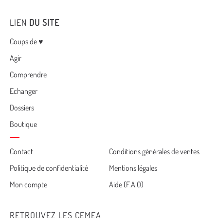
LIEN
DU SITE
Menu
Coups de ♥
Agir
Comprendre
Echanger
Dossiers
Boutique
Cemea
Contact
Conditions générales de ventes
Politique de confidentialité
Mentions légales
footer
Mon compte
Aide (F.A.Q)
RETROUVEZ LES CEMEA