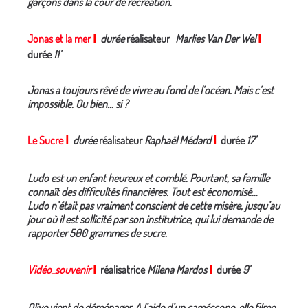
garçons dans la cour de récréation.
Jonas et la mer
I
durée
réalisateur
Marlies Van Der Wel
I
durée
11'
Jonas a toujours rêvé de vivre au fond de l’océan. Mais c’est
impossible. Ou bien… si ?
Le Sucre
I
durée
réalisateur
Raphaël Médard
I
durée
17'
Ludo est un enfant heureux et comblé. Pourtant, sa famille
connaît des difficultés financières. Tout est économisé…
Ludo n’était pas vraiment conscient de cette misère, jusqu’au
jour où il est sollicité par son institutrice, qui lui demande de
rapporter 500 grammes de sucre.
Vidéo_souvenir
I
réalisatrice
Milena Mardos
I
durée
9'
Olive vient de déménager. A l’aide d’un caméscope, elle filme