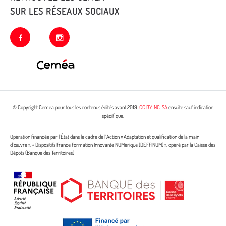
SUR LES RÉSEAUX SOCIAUX
facebook
instagram
© Copyright Cemea pour tous les contenus édités avant 2019.
CC BY-NC-SA
ensuite sauf indication
spécifique.
Opération financée par l’État dans le cadre de l’Action « Adaptation et qualification de la main
d’œuvre », « Dispositifs France Formation Innovante NUMérique (DEFFINUM) », opéré par la Caisse des
Dépôts (Banque des Territoires)