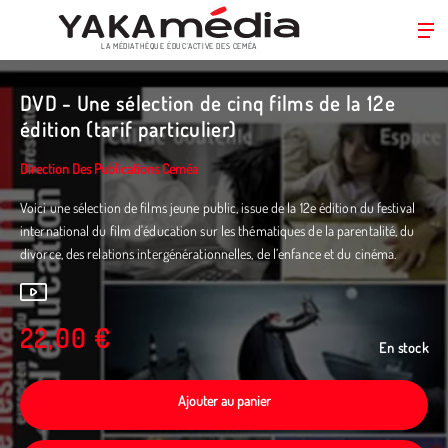
LA MÉDIATHÈQUE ÉDUC’ACTIVE DES CEMÉA
Aller
au
DVD - Une sélection de cinq films de la 12e
contenu
édition (tarif particulier)
principal
Direction Des Publications Ceméa
Voici une sélection de films jeune public, issue de la 12e édition du festival
international du film d'éducation sur les thématiques de la parentalité, du
divorce, des relations intergénérationnelles, de l’enfance et du cinéma.
22,00 €
En stock
Ajouter au panier