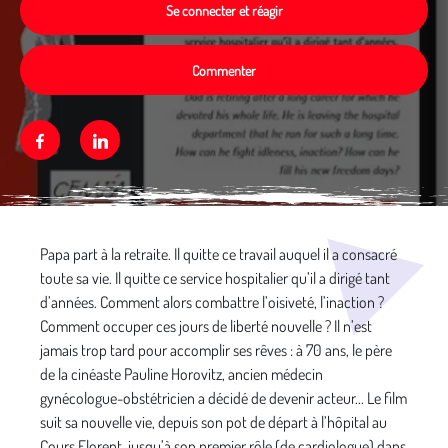
Se connecter et réagir
Commenter
Facebook
Linkedin
Média secondaire
Papa part à la retraite. Il quitte ce travail auquel il a consacré
toute sa vie. Il quitte ce service hospitalier qu’il a dirigé tant
d’années. Comment alors combattre l’oisiveté, l’inaction ?
Comment occuper ces jours de liberté nouvelle ? Il n’est
jamais trop tard pour accomplir ses rêves : à 70 ans, le père
de la cinéaste Pauline Horovitz, ancien médecin
gynécologue-obstétricien a décidé de devenir acteur... Le film
suit sa nouvelle vie, depuis son pot de départ à l’hôpital au
Cours Florent, jusqu’à son premier rôle (de cardiologue) dans