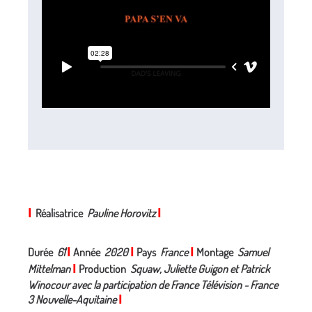
I
Réalisatrice
Pauline Horovitz
I
Durée
61
'
I
Année
2020
I
Pays
France
I
Montage
Samuel
Mittelman
I
Production
Squaw, Juliette Guigon et Patrick
Winocour avec la participation de France Télévision - France
3 Nouvelle-Aquitaine
I