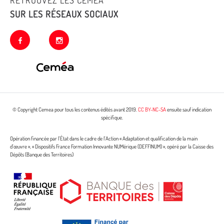
RETROUVEZ LES CEMEA
SUR LES RÉSEAUX SOCIAUX
facebook
instagram
© Copyright Cemea pour tous les contenus édités avant 2019.
CC BY-NC-SA
ensuite sauf indication
spécifique.
Opération financée par l’État dans le cadre de l’Action « Adaptation et qualification de la main
d’œuvre », « Dispositifs France Formation Innovante NUMérique (DEFFINUM) », opéré par la Caisse des
Dépôts (Banque des Territoires)