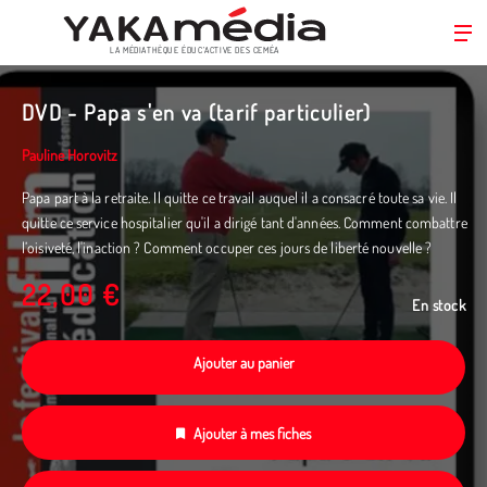
LA MÉDIATHÈQUE ÉDUC’ACTIVE DES CEMÉA
Aller
au
DVD - Papa s'en va (tarif particulier)
contenu
principal
Pauline Horovitz
Papa part à la retraite. Il quitte ce travail auquel il a consacré toute sa vie. Il
quitte ce service hospitalier qu'il a dirigé tant d'années. Comment combattre
l’oisiveté, l'inaction ? Comment occuper ces jours de liberté nouvelle ?
22,00 €
En stock
Ajouter au panier
Ajouter à mes fiches