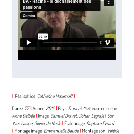
I
Réalisatrice
Catherine Maximoff
I
Durée
77
'
I
Année
2012
I
Pays
France
I
Metteuse en scène
Anne Delbée
I
Image
Samuel Dravet, Johan Legraie
I
Son
Yves Laisné, Olivier de Nesle
I
Étalonnage
Baptiste Evrard
I
Montage image
Emmanuelle Baude
I
Montage son
Valérie