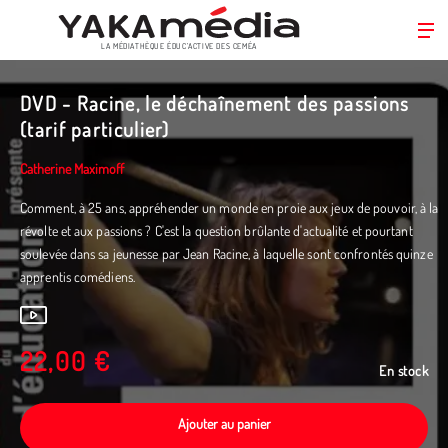
LA MÉDIATHÈQUE ÉDUC’ACTIVE DES CEMÉA
Aller
au
DVD - Racine, le déchaînement des passions
contenu
(tarif particulier)
principal
Catherine Maximoff
Comment, à 25 ans, appréhender un monde en proie aux jeux de pouvoir, à la
révolte et aux passions ? C'est la question brûlante d'actualité et pourtant
soulevée dans sa jeunesse par Jean Racine, à laquelle sont confrontés quinze
apprentis comédiens.
22,00 €
En stock
Ajouter au panier