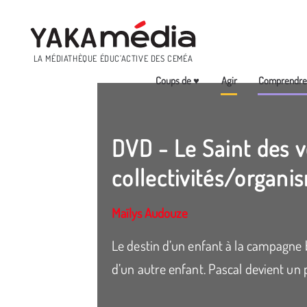
Menu
LA MÉDIATHÈQUE ÉDUC’ACTIVE DES CEMÉA
Coups de ♥
Agir
Comprendr
Aller
au
contenu
DVD - Le Saint des v
principal
collectivités/organi
Maïlys Audouze
Le destin d’un enfant à la campagne
d’un autre enfant. Pascal devient un p