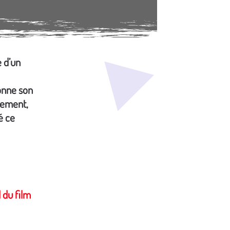
 d’un
ionne son
mement,
é ce
l du film