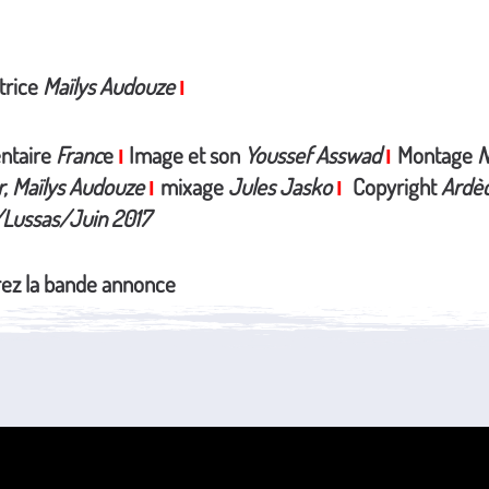
trice
Maïlys Audouze
I
ntaire
Franc
e
Image et son
Youssef Asswad
Montage
N
I
I
r, Maïlys Audouze
mixage
Jules Jasko
Copyright
Ardè
I
I
Lussas/Juin 2017
ez la bande annonce