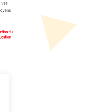
tives
toyens
ection du
ducation