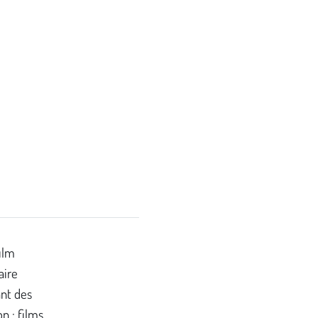
film
aire
ant des
n : films