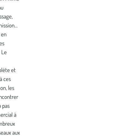
au
ssage,
mission…
 en
es
« Le
lète et
à ces
on, les
ncontrer
u pas
ercial à
ombreux
seaux aux