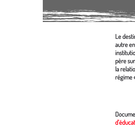
Le desti
Média secondaire
autre en
institut
père sur
la relat
régime «
Documen
d'éduca