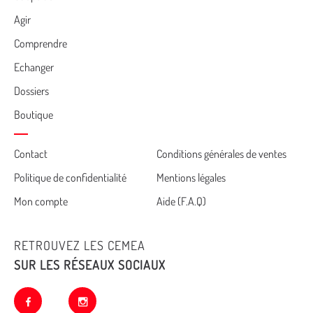
Menu
Agir
Comprendre
Echanger
Dossiers
Boutique
Cemea
Contact
Conditions générales de ventes
Politique de confidentialité
Mentions légales
footer
Mon compte
Aide (F.A.Q)
RETROUVEZ LES CEMEA
SUR LES RÉSEAUX SOCIAUX
facebook
instagram