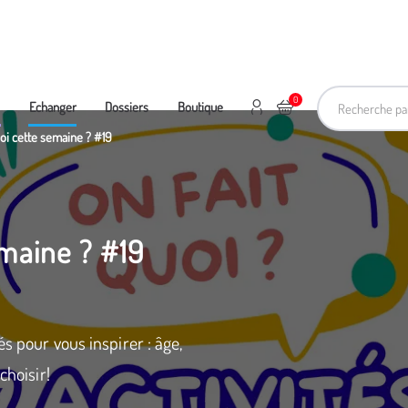
Recherche pa
0
Mon compte
Ajouter au panier
e
Echanger
Dossiers
Boutique
uoi cette semaine ? #19
emaine ? #19
s pour vous inspirer : âge,
choisir!