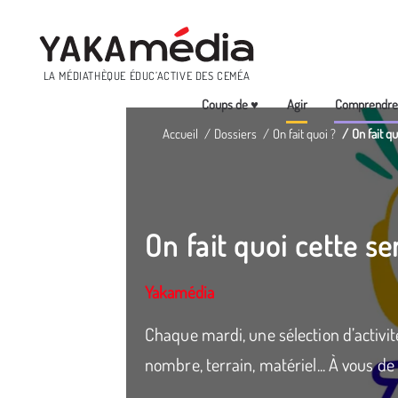
Menu
LA MÉDIATHÈQUE ÉDUC’ACTIVE DES CEMÉA
Coups de ♥
Agir
Comprendr
Aller
Accueil
Dossiers
On fait quoi ?
On fait q
au
contenu
principal
On fait quoi cette s
Yakamédia
Chaque mardi, une sélection d’activité
nombre, terrain, matériel... À vous de 