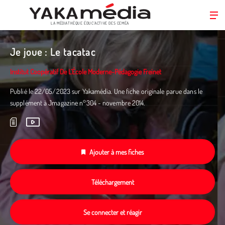
LA MÉDIATHÈQUE ÉDUC’ACTIVE DES CEMÉA
Aller
au
Je joue : Le tacatac
contenu
principal
Institut Coopératif De L’École Moderne-Pédagogie Freinet
Publié le 22/05/2023 sur Yakamédia. Une fiche originale parue dans le
supplément à Jmagazine n°304 - novembre 2014.
Ajouter à mes fiches
Téléchargement
Se connecter et réagir