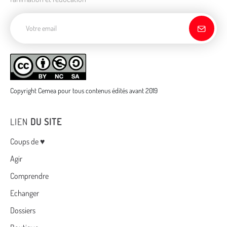
Adresse de courriel
Copyright Cemea pour tous contenus édités avant 2019
LIEN
DU SITE
Menu
Coups de ♥
Agir
Comprendre
Echanger
Dossiers