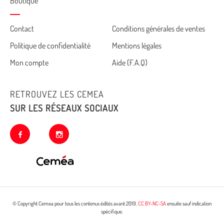
Boutique
Cemea
Contact
Conditions générales de ventes
Politique de confidentialité
Mentions légales
footer
Mon compte
Aide (F.A.Q)
RETROUVEZ LES CEMEA
SUR LES RÉSEAUX SOCIAUX
facebook
instagram
© Copyright Cemea pour tous les contenus édités avant 2019.
CC BY-NC-SA
ensuite sauf indication
spécifique.