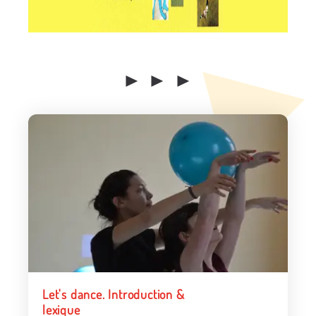
► ► ►
Let's dance. Introduction &
lexique