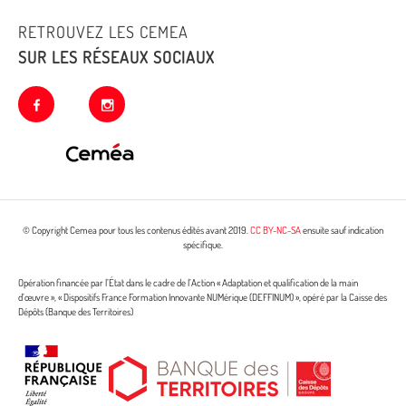
RETROUVEZ LES CEMEA
SUR LES RÉSEAUX SOCIAUX
facebook
instagram
© Copyright Cemea pour tous les contenus édités avant 2019.
CC BY-NC-SA
ensuite sauf indication
spécifique.
Opération financée par l’État dans le cadre de l’Action « Adaptation et qualification de la main
d’œuvre », « Dispositifs France Formation Innovante NUMérique (DEFFINUM) », opéré par la Caisse des
Dépôts (Banque des Territoires)