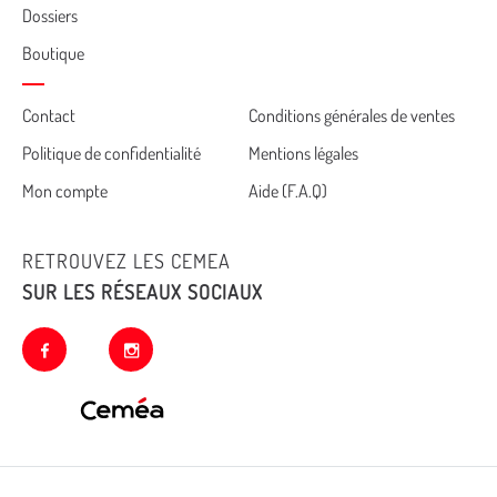
Dossiers
Boutique
Cemea
Contact
Conditions générales de ventes
Politique de confidentialité
Mentions légales
footer
Mon compte
Aide (F.A.Q)
RETROUVEZ LES CEMEA
SUR LES RÉSEAUX SOCIAUX
facebook
instagram