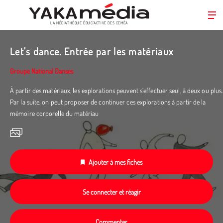
LA MÉDIATHÈQUE ÉDUC’ACTIVE DES CEMÉA
Aller
au
Let's dance. Entrée par les matériaux
contenu
principal
Groupe National Danses
À partir des matériaux, les explorations peuvent s’effectuer seul, à deux ou plus.
Par la suite, on peut proposer de continuer ces explorations à partir de la
mémoire corporelle du matériau
Ajouter à mes fiches
Se connecter et réagir
Commenter