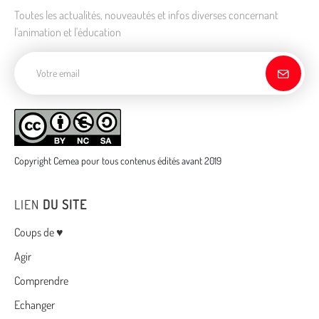
Toutes les actualités, nouveautés et infos diverses concernant
l'animation et l'éducation
Adresse de courriel
Copyright Cemea pour tous contenus édités avant 2019
LIEN
DU SITE
Menu
Coups de ♥
Agir
Comprendre
Echanger