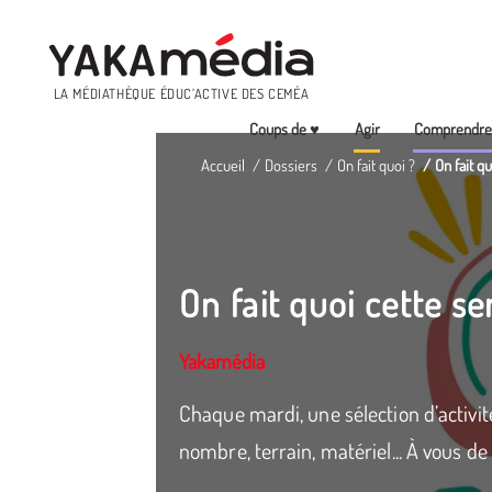
Menu
LA MÉDIATHÈQUE ÉDUC’ACTIVE DES CEMÉA
Coups de ♥
Agir
Comprendr
Aller
Accueil
Dossiers
On fait quoi ?
On fait q
au
contenu
principal
On fait quoi cette s
Yakamédia
Chaque mardi, une sélection d’activité
nombre, terrain, matériel... À vous de 