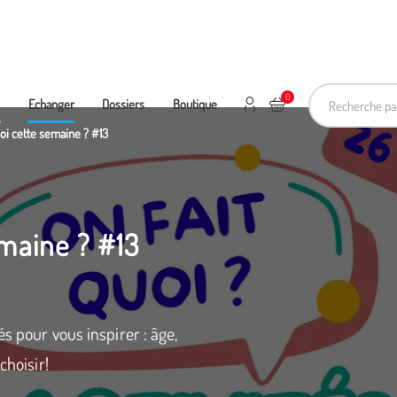
Recherche pa
0
Mon compte
Ajouter au panier
e
Echanger
Dossiers
Boutique
uoi cette semaine ? #13
emaine ? #13
s pour vous inspirer : âge,
choisir!