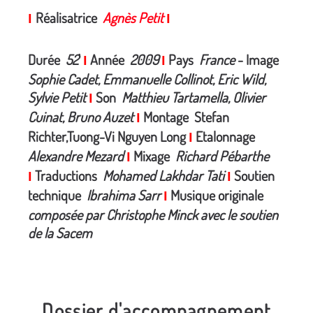
Réalisatrice
Agnès Petit
I
I
Durée
52
'
Année
2009
Pays
France
- Image
I
I
Sophie Cadet, Emmanuelle Collinot, Eric Wild,
Sylvie Petit
Son
Matthieu Tartamella, Olivier
I
Cuinat, Bruno Auzet
Montage Stefan
I
Richter,Tuong-Vi Nguyen Long
Etalonnage
I
Alexandre Mezard
Mixage
Richard Pébarthe
I
Traductions
Mohamed Lakhdar Tati
Soutien
I
I
technique
Ibrahima Sarr
Musique originale
I
composée par Christophe Minck avec le soutien
de la Sacem
Dossier d'accompagnement