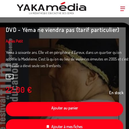
LA MÉDIATHÈQUE ÉDUC’ACTIVE DES CEMÉA
Aller
au
DVD - Yéma ne viendra pas (tarif particulier)
contenu
principal
Agnès Petit
Yéma à soixante ans. Elle vit en périphérie d'Evreux, dans un quartier qu'on
appelle la Madeleine. C'est là qu'on eu lieu de violentes émeutes en 2005 et c'est
là qu'elle a élevé seule ses 9 enfants.
22,00 €
En stock
Ajouter au panier
Ajouter à mes fiches