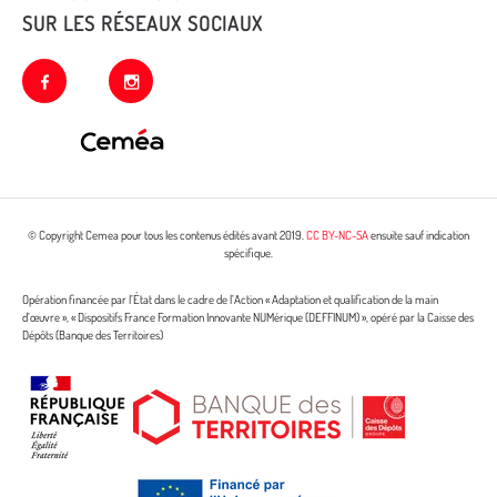
SUR LES RÉSEAUX SOCIAUX
facebook
instagram
© Copyright Cemea pour tous les contenus édités avant 2019.
CC BY-NC-SA
ensuite sauf indication
spécifique.
Opération financée par l’État dans le cadre de l’Action « Adaptation et qualification de la main
d’œuvre », « Dispositifs France Formation Innovante NUMérique (DEFFINUM) », opéré par la Caisse des
Dépôts (Banque des Territoires)