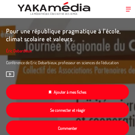
LA MÉDIATHÈQUE ÉDUC’ACTIVE DES CEMÉA
Aller
au
Pour une république pragmatique à l’école,
contenu
climat scolaire et valeurs
principal
Éric Debardieux
Conférence de Eric Debarbieux, professeur en sciences de l’éducation
Ajouter à mes fiches
Se connecter et réagir
Commenter