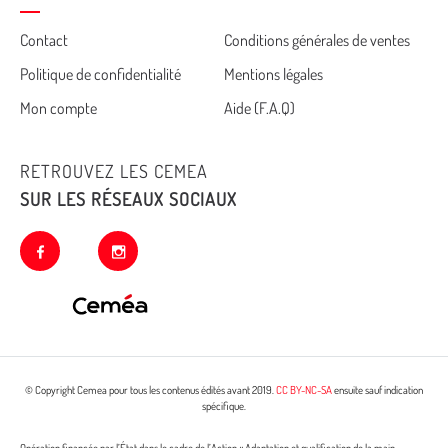
Cemea
Contact
Conditions générales de ventes
Politique de confidentialité
Mentions légales
footer
Mon compte
Aide (F.A.Q)
RETROUVEZ LES CEMEA
SUR LES RÉSEAUX SOCIAUX
facebook
instagram
© Copyright Cemea pour tous les contenus édités avant 2019.
CC BY-NC-SA
ensuite sauf indication
spécifique.
Opération financée par l’État dans le cadre de l’Action « Adaptation et qualification de la main