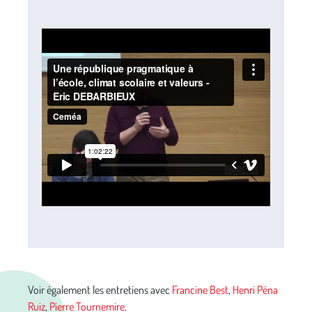
Voir également les entretiens avec
Francine Best
,
Henri Péna
Ruiz
,
Pierre Tournemire
.