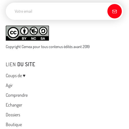
Adresse de courriel
Copyright Cemea pour tous contenus édités avant 2019
LIEN
DU SITE
Menu
Coups de ♥
Agir
Comprendre
Echanger
Dossiers
Boutique