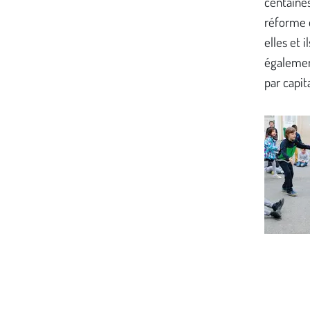
centaines
réforme 
elles et i
égalemen
par capit