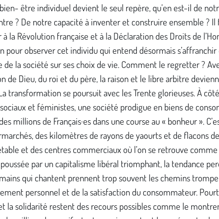
bien- être individuel devient le seul repère, qu’en est-il de notr
tre ? De notre capacité à inventer et construire ensemble ? Il 
à la Révolution française et à la Déclaration des Droits de l’
n pour observer cet individu qui entend désormais s’affranchir 
de la société sur ses choix de vie. Comment le regretter ? Ave
on de Dieu, du roi et du père, la raison et le libre arbitre devien
 La transformation se poursuit avec les Trente glorieuses. À côte
ociaux et féministes, une société prodigue en biens de con
 des millions de Français·es dans une course au « bonheur ». C’est
marchés, des kilomètres de rayons de yaourts et de flacons de 
etable et des centres commerciaux où l’on se retrouve comme à
poussée par un capitalisme libéral triomphant, la tendance pe
emains qui chantent prennent trop souvent les chemins trompe
pement personnel et de la satisfaction du consommateur. Pourt
 et la solidarité restent des recours possibles comme le montre