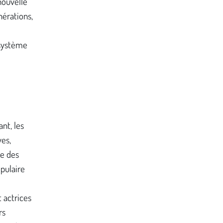
nouvelle
érations,
 système
ant, les
ves,
ce des
pulaire
t actrices
rs