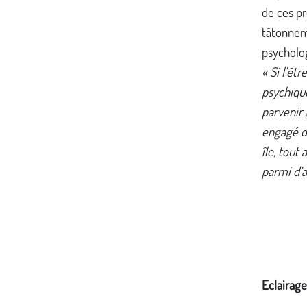
de ces pr
tâtonneme
psycholo
« Si l’êt
psychique
parvenir 
engagé d
île, tout
parmi d’a
Eclairag