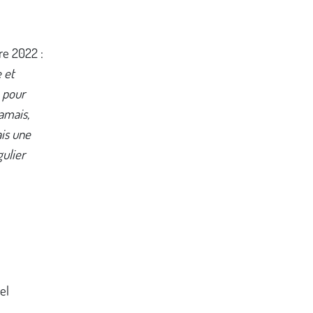
re 2022 :
 et
 pour
jamais,
is une
gulier
el