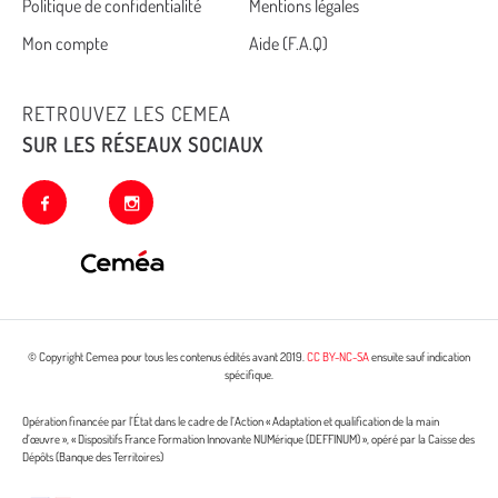
Politique de confidentialité
Mentions légales
footer
Mon compte
Aide (F.A.Q)
RETROUVEZ LES CEMEA
SUR LES RÉSEAUX SOCIAUX
facebook
instagram
© Copyright Cemea pour tous les contenus édités avant 2019.
CC BY-NC-SA
ensuite sauf indication
spécifique.
Opération financée par l’État dans le cadre de l’Action « Adaptation et qualification de la main
d’œuvre », « Dispositifs France Formation Innovante NUMérique (DEFFINUM) », opéré par la Caisse des
Dépôts (Banque des Territoires)