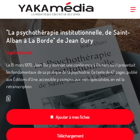
LA MÉDIATHÈQUE ÉDUC’ACTIVE DES CEMÉA
Aller
au
"La psychothérapie institutionnelle, de Saint-
contenu
Alban à La Borde" de Jean Oury
principal
Sophie Blondel
Le 15 mars 1970, Jean Oury donnait une conférence à Poitiers où il présentait
les fondamentaux de sa pratique de la psychiatrie. Ce texte de 47 pages, publié
aux Éditions d'Une, accessible y compris aux non-spécialistes, en est la
retranscription.
Ajouter à mes fiches
Téléchargement