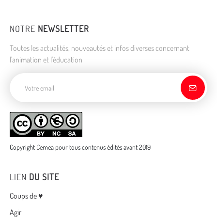
NOTRE
NEWSLETTER
Toutes les actualités, nouveautés et infos diverses concernant
l'animation et l'éducation
Adresse de courriel
Copyright Cemea pour tous contenus édités avant 2019
LIEN
DU SITE
Menu
Coups de ♥
Agir