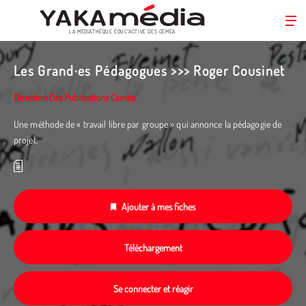
LA MÉDIATHÈQUE ÉDUC’ACTIVE DES CEMÉA
Aller
au
Les Grand·es Pédagogues >>> Roger Cousinet
contenu
principal
Direction Des Publications Ceméa
Une méthode de « travail libre par groupe » qui annonce la pédagogie de
projet.
Ajouter à mes fiches
Téléchargement
Se connecter et réagir