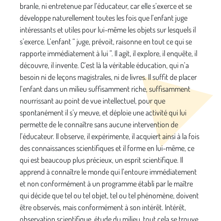
branle, ni entretenue par l’éducateur, car elle s’exerce et se
développe naturellement toutes les fois que l’enfant juge
intéressants et utiles pour lui-même les objets sur lesquels il
s’exerce. L’enfant “ juge, prévoit, raisonne en tout ce qui se
rapporte immédiatement à lui ”. Il agit, il explore, il enquête, il
découvre, il invente. C’est là la véritable éducation, qui n’a
besoin ni de leçons magistrales, ni de livres. Il suffit de placer
l’enfant dans un milieu suffisamment riche, suffisamment
nourrissant au point de vue intellectuel, pour que
spontanément il s’y meuve, et déploie une activité qui lui
permette de le connaître sans aucune intervention de
l’éducateur. Il observe, il expérimente, il acquiert ainsi à la fois
des connaissances scientifiques et il forme en lui-même, ce
qui est beaucoup plus précieux, un esprit scientifique. Il
apprend à connaître le monde qui l’entoure immédiatement
et non conformément à un programme établi par le maître
qui décide que tel ou tel objet, tel ou tel phénomène, doivent
être observés, mais conformément à son intérêt. Intérêt,
observation scientifique, étude du milieu, tout cela se trouve