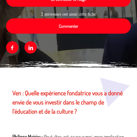
2 personnes ont aimé cette fiche
Commenter
Facebook
Linkedin
Média secondaire
Ven :
Quelle expérience fondatrice vous a donné
envie de vous investir dans le champ de
l’éducation et de la culture ?
Philippe Meirieu :
Peut-être, est-ce pour moi, mon implication