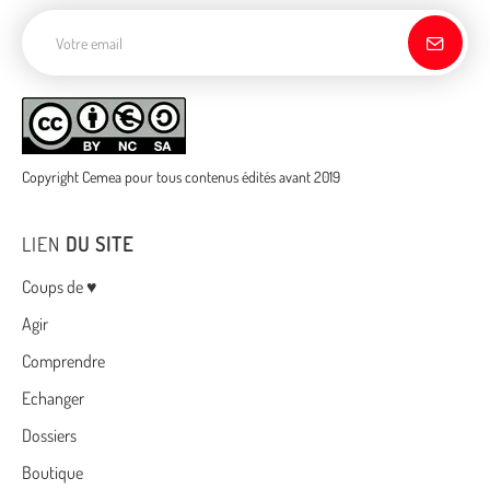
Adresse de courriel
Copyright Cemea pour tous contenus édités avant 2019
LIEN
DU SITE
Menu
Coups de ♥
Agir
Comprendre
Echanger
Dossiers
Boutique