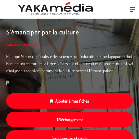
LA MÉDIATHÈQUE ÉDUC’ACTIVE DES CEMÉA
Aller
au
S'émanciper par la culture
contenu
principal
Laurence Bernabeu
Philippe Meirieu, spécialiste des sciences de l'éducation et pédagogue, et Robin
Renucci, directeur de La Criée à Marseille et des centres de jeunes du festival
d’Avignon, racontent comment la culture permet l'émancipation.
Ajouter à mes fiches
Téléchargement
Se connecter et réagir