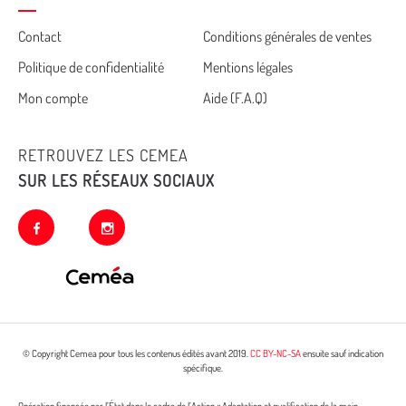
Cemea
Contact
Conditions générales de ventes
Politique de confidentialité
Mentions légales
footer
Mon compte
Aide (F.A.Q)
RETROUVEZ LES CEMEA
SUR LES RÉSEAUX SOCIAUX
facebook
instagram
© Copyright Cemea pour tous les contenus édités avant 2019.
CC BY-NC-SA
ensuite sauf indication
spécifique.