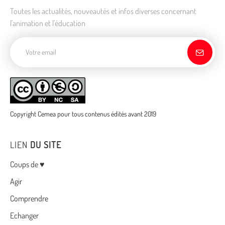
Toutes les actualités, nouveautés et infos diverses concernant
l'animation et l'éducation
Adresse de courriel
Copyright Cemea pour tous contenus édités avant 2019
LIEN
DU SITE
Menu
Coups de ♥
Agir
Comprendre
Echanger