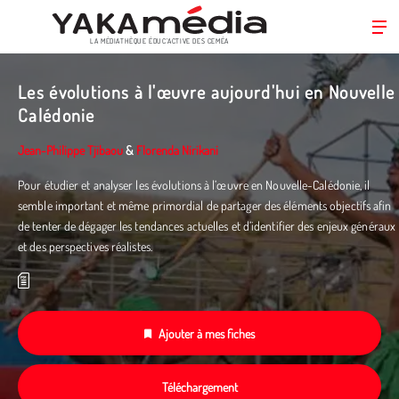
LA MÉDIATHÈQUE ÉDUC’ACTIVE DES CEMÉA
Aller
au
Les évolutions à l'œuvre aujourd'hui en Nouvelle
contenu
Calédonie
principal
Jean-Philippe Tjibaou
&
Florenda Nirikani
Pour étudier et analyser les évolutions à l’œuvre en Nouvelle-Calédonie, il
semble important et même primordial de partager des éléments objectifs afin
de tenter de dégager les tendances actuelles et d’identifier des enjeux généraux
et des perspectives réalistes.
Ajouter à mes fiches
Téléchargement