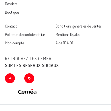
Dossiers
Boutique
Cemea
Contact
Conditions générales de ventes
Politique de confidentialité
Mentions légales
footer
Mon compte
Aide (F.A.Q)
RETROUVEZ LES CEMEA
SUR LES RÉSEAUX SOCIAUX
facebook
instagram