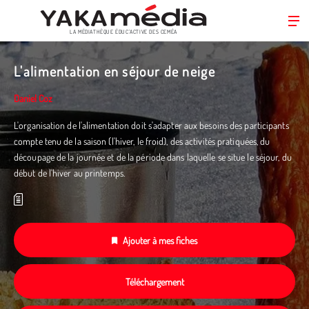
LA MÉDIATHÈQUE ÉDUC’ACTIVE DES CEMÉA
Aller
au
L'alimentation en séjour de neige
contenu
principal
Daniel Coz
L'organisation de l'alimentation doit s'adapter aux besoins des participants
compte tenu de la saison (l'hiver, le froid), des activités pratiquées, du
découpage de la journée et de la période dans laquelle se situe le séjour, du
début de l'hiver au printemps.
Ajouter à mes fiches
Téléchargement