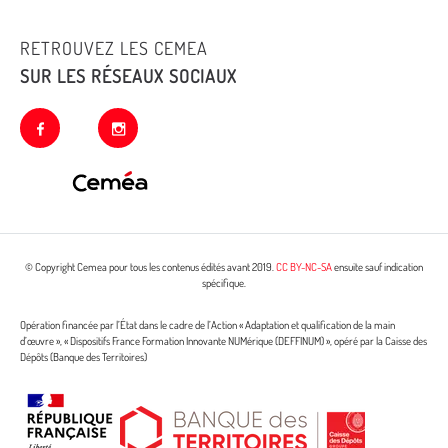
RETROUVEZ LES CEMEA
SUR LES RÉSEAUX SOCIAUX
facebook
instagram
© Copyright Cemea pour tous les contenus édités avant 2019.
CC BY-NC-SA
ensuite sauf indication
spécifique.
Opération financée par l’État dans le cadre de l’Action « Adaptation et qualification de la main
d’œuvre », « Dispositifs France Formation Innovante NUMérique (DEFFINUM) », opéré par la Caisse des
Dépôts (Banque des Territoires)