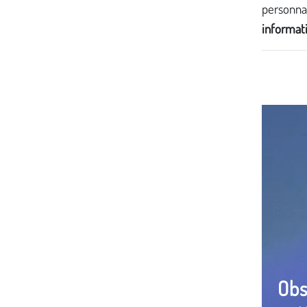
personnal
informati
Obs