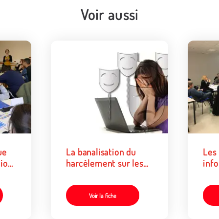
Voir aussi
ue
La banalisation du
Les
tion
harcèlement sur les
inf
réseaux sociaux
jeun
numériques
rapp
info
Voir la fiche
des 