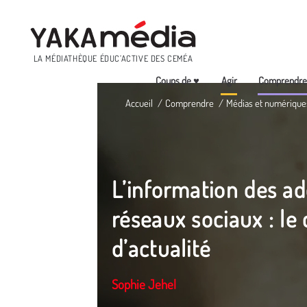
Menu
LA MÉDIATHÈQUE ÉDUC’ACTIVE DES CEMÉA
Coups de ♥
Agir
Comprendr
Aller
Accueil
Comprendre
Médias et numérique
au
contenu
principal
L’information des ad
réseaux sociaux : le 
d’actualité
Sophie Jehel