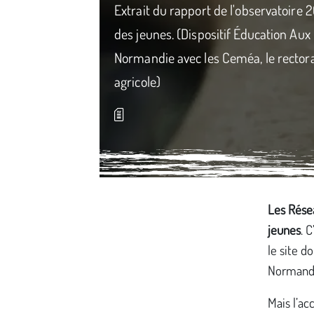
Extrait du rapport de l'observatoire
des jeunes. (Dispositif Éducation Aux
Normandie avec les Ceméa, le rector
agricole)
Média secondaire
Les Rése
jeunes
. 
le site d
Normandi
Mais l’ac