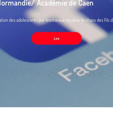
Normandie/ Académie de Caen
tion des adolescents par lesréseaux sociaux: le chaos des fils d
Lire