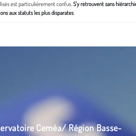
isés est particulièrement confus.
S’y retrouvent sans hiérarchi
ons aux statuts les plus disparates
.
ervatoire Ceméa/ Région Basse-