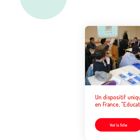
Un dispositif uniq
en France, "Educa
aux écrans" en
Normandie
Voir la fiche