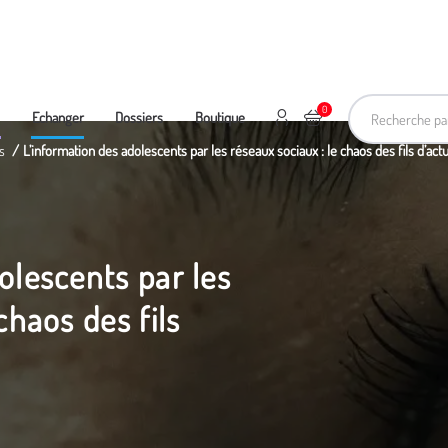
Recherche pa
0
Mon compte
Ajouter au panier
e
Echanger
Dossiers
Boutique
s
L’information des adolescents par les réseaux sociaux : le chaos des fils d’actu
olescents par les
chaos des fils