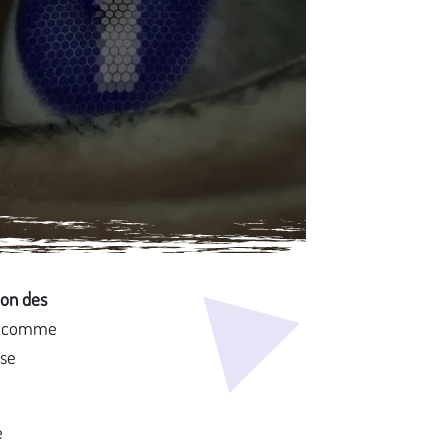
ion des
13 comme
sse
é