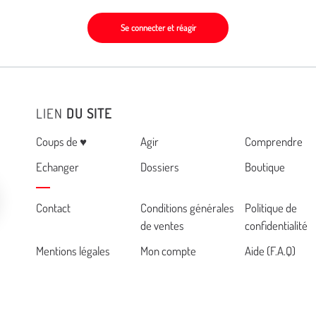
Se connecter et réagir
LIEN
DU SITE
Menu
Coups de ♥
Agir
Comprendre
Echanger
Dossiers
Boutique
Cemea
Contact
Conditions générales
Politique de
de ventes
confidentialité
footer
Mentions légales
Mon compte
Aide (F.A.Q)