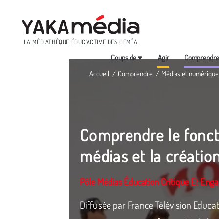
Menu
LA MÉDIATHÈQUE ÉDUC’ACTIVE DES CEMÉA
Coups de ♥
Agir
Comprendr
Aller
Accueil
Comprendre
Médias et numérique
au
contenu
principal
Comprendre le fonc
médias et la créatio
Pôle Médias Éducation Critique Et Eng
Diffusée par France Télévision Educati