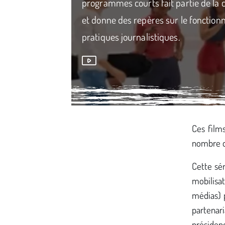
programmes courts fait partie de la c
et donne des repères sur le fonction
pratiques journalistiques.
Média secondaire
Ces film
nombre d
Cette sér
mobilisa
médias) p
partena
présiden