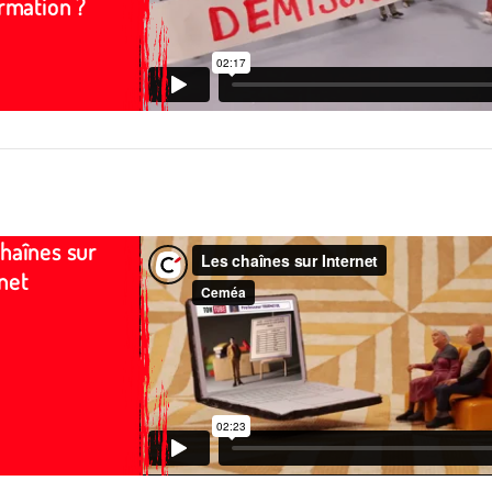
ormation ?
haînes sur
net