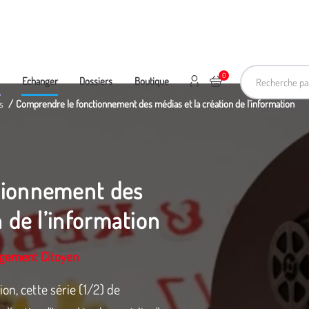
Recherche pa
0
Mon compte
Ajouter au panier
e
Echanger
Dossiers
Boutique
s
Comprendre le fonctionnement des médias et la création de l’information
tionnement des
n de l’information
agement Citoyen
on, cette série (1/2) de