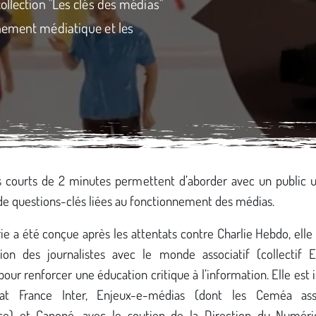
ollection "Les clés des médias"
nement médiatique et les
s courts de 2 minutes permettent d’aborder avec un public u
e questions-clés liées au fonctionnement des médias.
ie a été conçue après les attentats contre Charlie Hebdo, elle i
tion des journalistes avec le monde associatif (collectif 
our renforcer une éducation critique à l’information. Elle est 
riat France Inter, Enjeux-e-médias (dont les Ceméa ass
ce) et Canopé, avec le soutien de la Direction du Numér