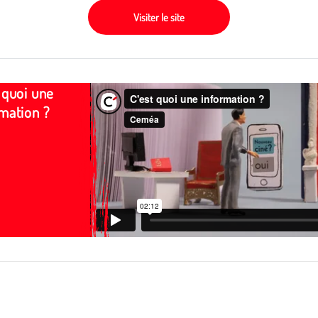
Visiter le site
 quoi une
mation ?