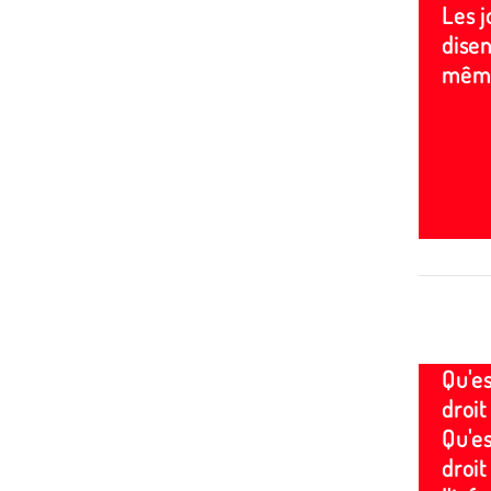
Les j
disen
même
Qu'es
droit
Qu'es
droit