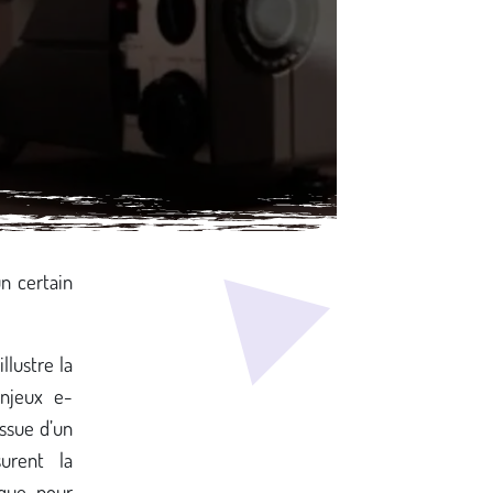
n certain
llustre la
Enjeux e-
issue d’un
urent la
ique pour