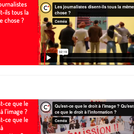
ournalistes
t-ils tous la
 chose ?
t-ce que le
 à l'image ?
t-ce que le
 à